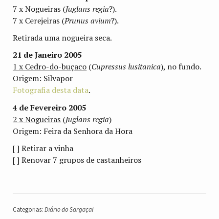
7 x Nogueiras (
Juglans regia
?).
7 x Cerejeiras (
Prunus avium
?).
Retirada uma nogueira seca.
21 de Janeiro 2005
1 x Cedro-do-buçaco
(
Cupressus lusitanica
), no fundo.
Origem: Silvapor
Fotografia desta data
.
4 de Fevereiro 2005
2 x Nogueiras
(
Juglans regia
)
Origem: Feira da Senhora da Hora
[ ] Retirar a vinha
[ ] Renovar 7 grupos de castanheiros
Categorias:
Diário do Sargaçal