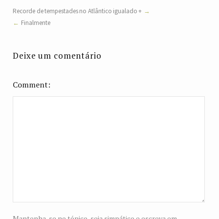
Recorde de tempestades no Atlântico igualado +
Finalmente
Deixe um comentário
Comment
Mantenha-se no tópico, seja simpático e escreva em