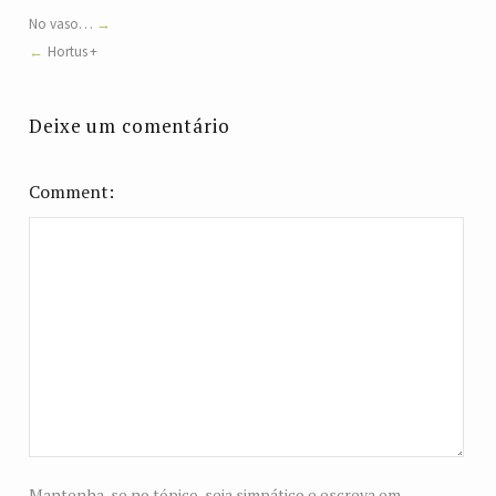
No vaso…
Hortus +
Deixe um comentário
Comment
Mantenha-se no tópico, seja simpático e escreva em