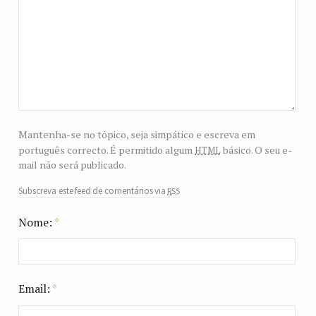
Mantenha-se no tópico, seja simpático e escreva em
html
português correcto. É permitido algum
básico. O seu e-
mail não será publicado.
rss
Subscreva este feed de comentários via
Nome:
*
Email:
*