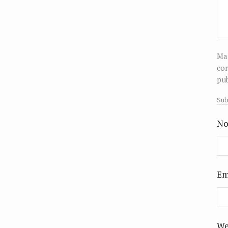
Man
cor
pub
Sub
No
Em
We