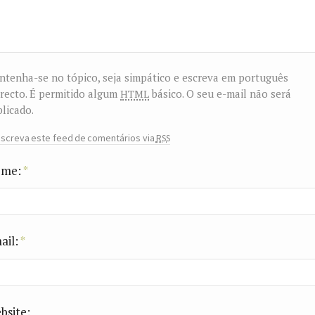
tenha-se no tópico, seja simpático e escreva em português
html
recto. É permitido algum
básico. O seu e-mail não será
licado.
rss
screva este feed de comentários via
me:
*
ail:
*
bsite: