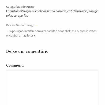
Categorias:
Hipertexto
Etiquetas:
alterações climáticas
,
bruno bozzetto
,
co2
,
desperdício
,
energia
solar
,
europa
,
lixo
Revista Garden Design
A poluição interfere com a capacidade das abelhas e outros insectos
encontrarem as flores +
Deixe um comentário
Comment