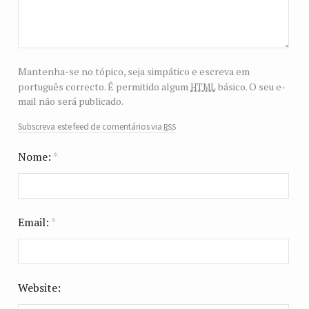
Mantenha-se no tópico, seja simpático e escreva em
html
português correcto. É permitido algum
básico. O seu e-
mail não será publicado.
rss
Subscreva este feed de comentários via
Nome:
*
Email:
*
Website: