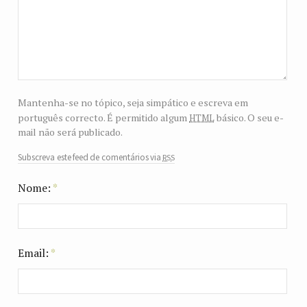
Mantenha-se no tópico, seja simpático e escreva em
html
português correcto. É permitido algum
básico. O seu e-
mail não será publicado.
rss
Subscreva este feed de comentários via
Nome:
*
Email:
*