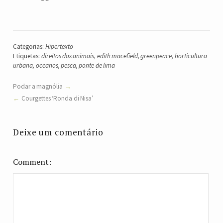
Categorias:
Hipertexto
Etiquetas:
direitos dos animais
,
edith macefield
,
greenpeace
,
horticultura
urbana
,
oceanos
,
pesca
,
ponte de lima
Podar a magnólia
Courgettes ‘Ronda di Nisa’
Deixe um comentário
Comment