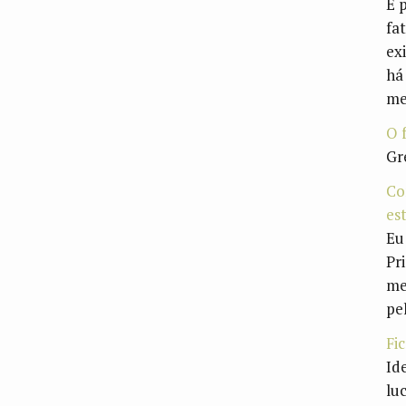
É 
fa
ex
há
me
O 
Gr
Co
es
Eu
Pr
me
pe
Fi
Id
lu