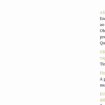
AS
En
ao
Ob
pr
Qu
G8
va
Ti
Fl
A 
mu
EU
di