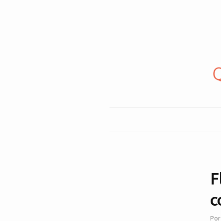
F
c
Po