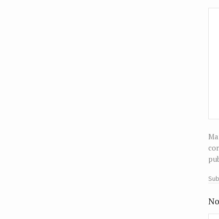
Man
cor
pub
Sub
No