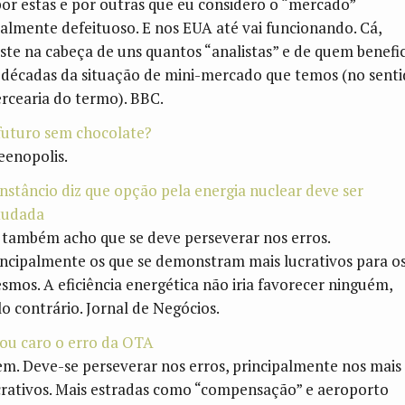
por estas e por outras que eu considero o “mercado”
talmente defeituoso. E nos EUA até vai funcionando. Cá,
iste na cabeça de uns quantos “analistas” e de quem benefic
 décadas da situação de mini-mercado que temos (no sent
rcearia do termo). BBC.
futuro sem chocolate?
eenopolis.
nstâncio diz que opção pela energia nuclear deve ser
tudada
 também acho que se deve perseverar nos erros.
incipalmente os que se demonstram mais lucrativos para o
smos. A eficiência energética não iria favorecer ninguém,
lo contrário. Jornal de Negócios.
cou caro o erro da OTA
em. Deve-se perseverar nos erros, principalmente nos mais
crativos. Mais estradas como “compensação” e aeroporto