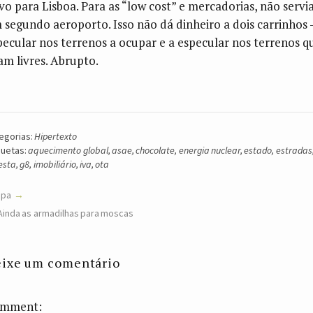
vo para Lisboa. Para as “low cost” e mercadorias, não servi
 segundo aeroporto. Isso não dá dinheiro a dois carrinhos 
pecular nos terrenos a ocupar e a especular nos terrenos q
cam livres. Abrupto.
egorias:
Hipertexto
quetas:
aquecimento global
,
asae
,
chocolate
,
energia nuclear
,
estado
,
estradas
resta
,
g8
,
imobiliário
,
iva
,
ota
upa
Ainda as armadilhas para moscas
ixe um comentário
mment