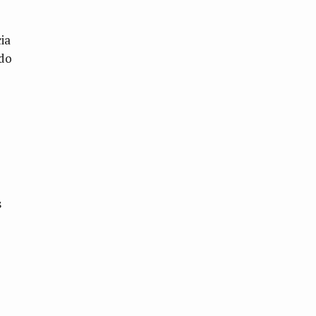
ia
ido
s