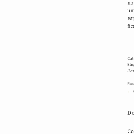
no
um
es
fi
Cat
Eti
flo
Ro
De
Co