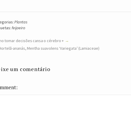
egorias:
Plantas
quetas:
feijoeiro
o tomar decisões cansa o cérebro +
Hortelã-ananás, Mentha suavolens ‘Variegata’ (Lamiaceae)
ixe um comentário
mment