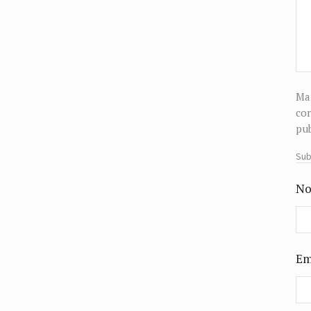
Man
cor
pub
Sub
No
Em