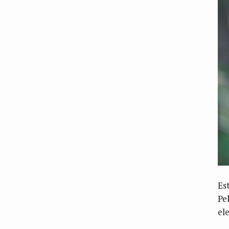
Es
Pe
el