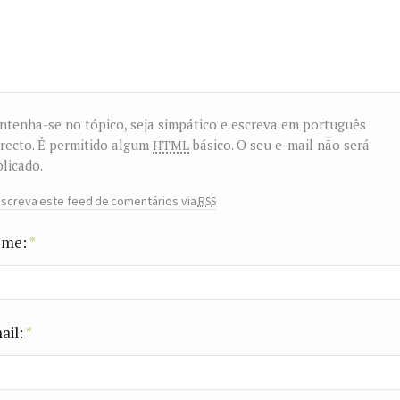
tenha-se no tópico, seja simpático e escreva em português
html
recto. É permitido algum
básico. O seu e-mail não será
licado.
rss
screva este feed de comentários via
me:
*
ail:
*