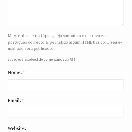
Mantenha-se no tópico, seja simpático e escreva em
html
português correcto. É permitido algum
básico. O seu e-
mail não será publicado.
rss
Subscreva este feed de comentários via
Nome:
*
Email:
*
Website: