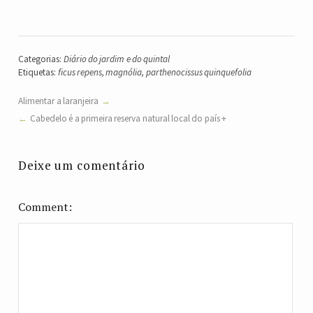
Categorias:
Diário do jardim e do quintal
Etiquetas:
ficus repens
,
magnólia
,
parthenocissus quinquefolia
Alimentar a laranjeira
Cabedelo é a primeira reserva natural local do país +
Deixe um comentário
Comment