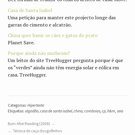
Casa de Santa Isabel
Uma petição para manter este projecto longe das
garras do cimento e alcatrão.
China quer banir os cães e gatos do prato
Planet Save.
Porque ainda não mudaram?
Um leitor do site TreeHugger pergunta porque é que
os “verdes” ainda não têm energia solar e eólica em
casa. TreeHugger.
Categorias:
Hipertexto
Etiquetas:
algodão
,
casa de santa isabel
,
china
,
comboios
,
cp
,
h&m
,
seia
Burn After Reading (2008)
Técnica de caça dos golfinhos