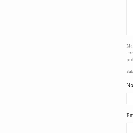
Man
cor
pub
Sub
No
Em