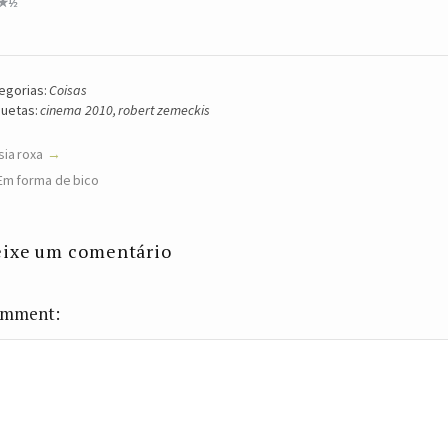
egorias:
Coisas
quetas:
cinema 2010
,
robert zemeckis
sia roxa
Em forma de bico
ixe um comentário
mment