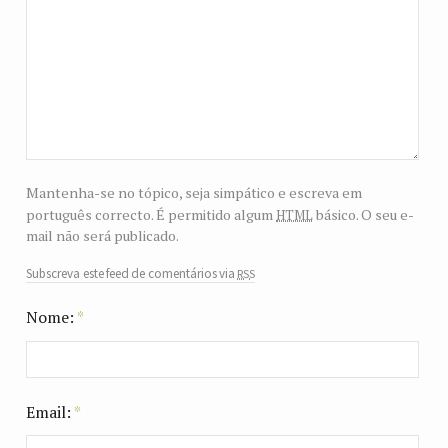
Mantenha-se no tópico, seja simpático e escreva em
html
português correcto. É permitido algum
básico. O seu e-
mail não será publicado.
rss
Subscreva este feed de comentários via
Nome:
*
Email:
*