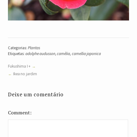
Categorias:
Plantas
Etiquetas:
adolphe audusson
,
camélia
,
camellia japonica
Fukushima I +
Ikea no jardim
Deixe um comentário
Comment