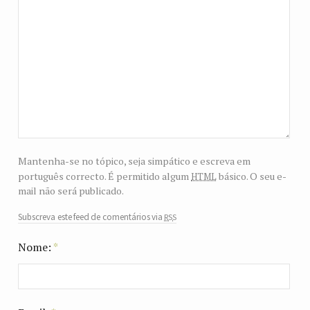
Mantenha-se no tópico, seja simpático e escreva em
html
português correcto. É permitido algum
básico. O seu e-
mail não será publicado.
rss
Subscreva este feed de comentários via
Nome:
*