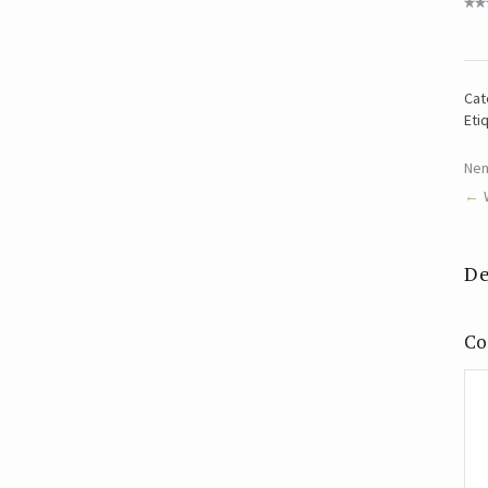
Cat
Eti
Nem
De
Co