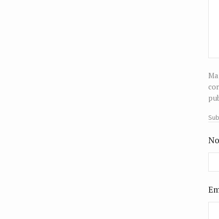
Man
cor
pub
Sub
No
Em