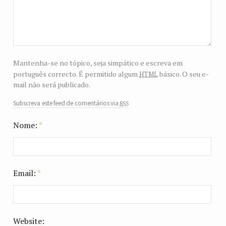
Mantenha-se no tópico, seja simpático e escreva em
html
português correcto. É permitido algum
básico. O seu e-
mail não será publicado.
rss
Subscreva este feed de comentários via
Nome:
*
Email:
*
Website: