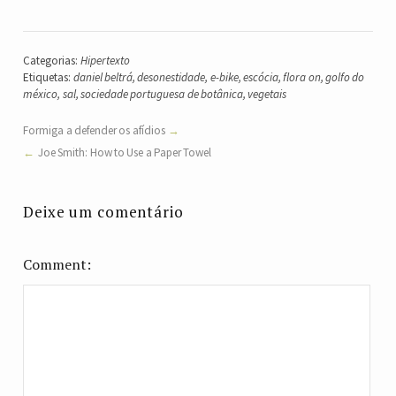
Categorias:
Hipertexto
Etiquetas:
daniel beltrá
,
desonestidade
,
e-bike
,
escócia
,
flora on
,
golfo do
méxico
,
sal
,
sociedade portuguesa de botânica
,
vegetais
Formiga a defender os afídios
Joe Smith: How to Use a Paper Towel
Deixe um comentário
Comment