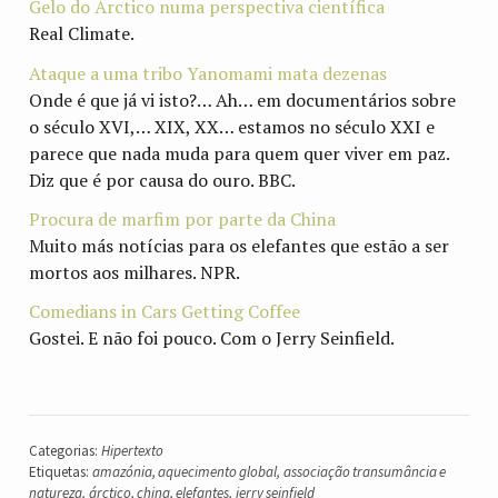
Gelo do Árctico numa perspectiva científica
Real Climate.
Ataque a uma tribo Yanomami mata dezenas
Onde é que já vi isto?… Ah… em documentários sobre
o século XVI,… XIX, XX… estamos no século XXI e
parece que nada muda para quem quer viver em paz.
Diz que é por causa do ouro. BBC.
Procura de marfim por parte da China
Muito más notícias para os elefantes que estão a ser
mortos aos milhares. NPR.
Comedians in Cars Getting Coffee
Gostei. E não foi pouco. Com o Jerry Seinfield.
Categorias:
Hipertexto
Etiquetas:
amazónia
,
aquecimento global
,
associação transumância e
natureza
,
árctico
,
china
,
elefantes
,
jerry seinfield