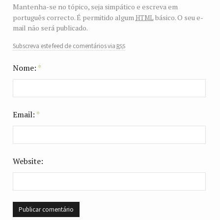
Mantenha-se no tópico, seja simpático e escreva em
html
português correcto. É permitido algum
básico. O seu e-
mail não será publicado.
rss
Subscreva este feed de comentários via
Nome:
*
Email:
*
Website: