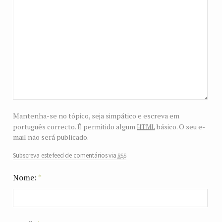
Mantenha-se no tópico, seja simpático e escreva em
html
português correcto. É permitido algum
básico. O seu e-
mail não será publicado.
rss
Subscreva este feed de comentários via
Nome:
*