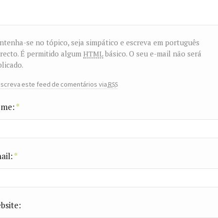
tenha-se no tópico, seja simpático e escreva em português
html
recto. É permitido algum
básico. O seu e-mail não será
licado.
rss
screva este feed de comentários via
me:
*
ail:
*
bsite: