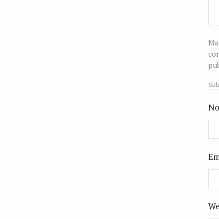
Man
cor
pub
Sub
No
Em
We