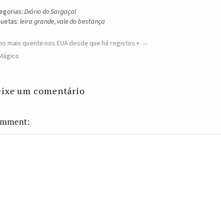
egorias:
Diário do Sargaçal
quetas:
leira grande
,
vale do bestança
no mais quente nos EUA desde que há registos +
Mágico
ixe um comentário
mment