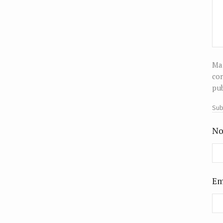
Man
cor
pub
Sub
No
Em