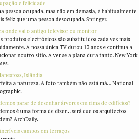
upação e felicidade
a pessoa ocupada, mas não em demasia, é habitualmente
is feliz que uma pessoa desocupada. Springer.
ra onde vai o antigo televisor ou monitor
os produtos electrónicos são substituídos cada vez mais
pidamente. A nossa única TV durou 13 anos e continua a
ncionar noutro sítio. A ver se a plana dura tanto. New York
mes.
lanesfoss, Islândia
rfeita a natureza. A foto também não está má… National
ographic.
demos parar de desenhar árvores em cima de edifícios?
demos é uma forma de dizer… será que os arquitectos
dem? ArchDaily.
 incríveis campos em terraços
uropia.