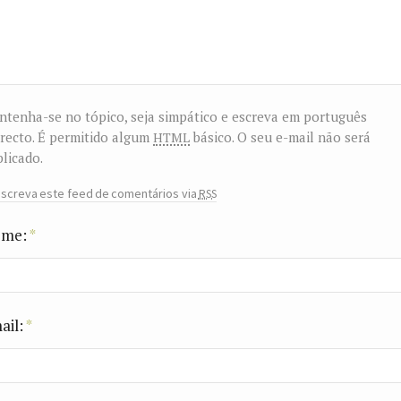
tenha-se no tópico, seja simpático e escreva em português
html
recto. É permitido algum
básico. O seu e-mail não será
licado.
rss
screva este feed de comentários via
me:
*
ail:
*