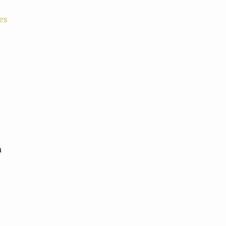
es
o
m