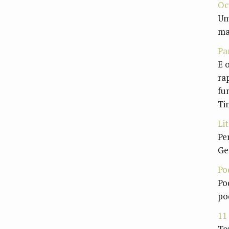
Oc
Um
ma
Pa
E 
ra
fu
Ti
Lit
Pe
Ge
Po
Po
po
11
To