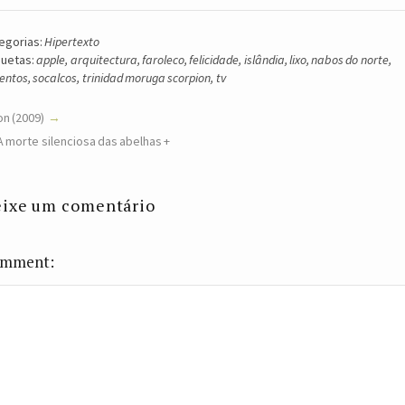
egorias:
Hipertexto
quetas:
apple
,
arquitectura
,
faroleco
,
felicidade
,
islândia
,
lixo
,
nabos do norte
,
entos
,
socalcos
,
trinidad moruga scorpion
,
tv
n (2009)
A morte silenciosa das abelhas +
ixe um comentário
mment