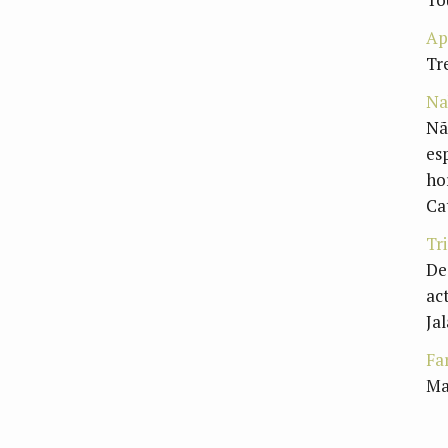
Ap
Tr
Na
Nã
es
ho
Ca
Tr
De
ac
Ja
Fa
Ma