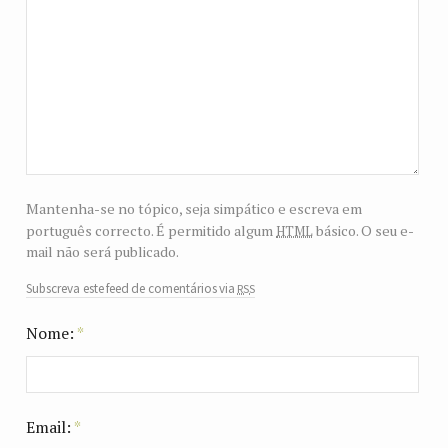
Mantenha-se no tópico, seja simpático e escreva em
html
português correcto. É permitido algum
básico. O seu e-
mail não será publicado.
rss
Subscreva este feed de comentários via
Nome:
*
Email:
*