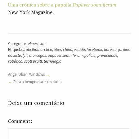
Uma crónica sobre a papoila
Papaver somniferum
New York Magazine.
Categorias:
Hipertexto
Etiquetas:
abelhas
,
árctico
,
über
,
china
,
estado
,
facebook
,
floresta
,
jardins
do xisto
,
lyft
,
morcegos
,
papaver somniferum
,
polícia
,
privacidade
,
robótica
,
scott pruitt
,
tecnologia
Angel Olsen: Windows
Para a benignidade do clima
Deixe um comentário
Comment