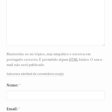
Mantenha-se no tópico, seja simpático e escreva em
html
português correcto. É permitido algum
básico. O seu e-
mail não será publicado.
rss
Subscreva este feed de comentários via
Nome:
*
Email:
*