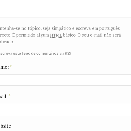
tenha-se no tópico, seja simpático e escreva em português
html
recto. É permitido algum
básico. O seu e-mail não será
licado.
rss
screva este feed de comentários via
me:
*
ail:
*
bsite: