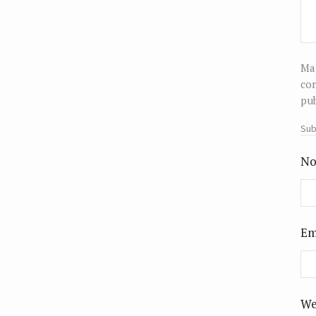
Man
cor
pub
Sub
No
Em
We