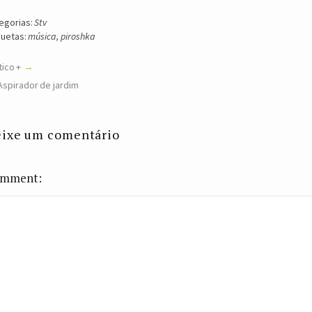
egorias:
Stv
quetas:
música
,
piroshka
tico +
Aspirador de jardim
ixe um comentário
mment