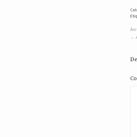
Cat
Eti
Árc
De
Co