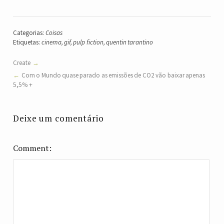
Categorias:
Coisas
Etiquetas:
cinema
,
gif
,
pulp fiction
,
quentin tarantino
Create
Com o Mundo quase parado as emissões de CO2 vão baixar apenas
5,5% +
Deixe um comentário
Comment