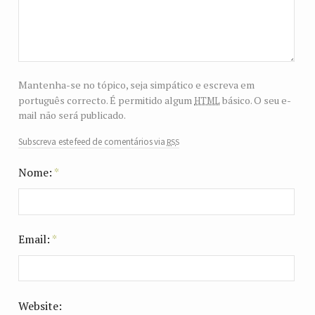
Mantenha-se no tópico, seja simpático e escreva em
html
português correcto. É permitido algum
básico. O seu e-
mail não será publicado.
rss
Subscreva este feed de comentários via
Nome:
*
Email:
*
Website: