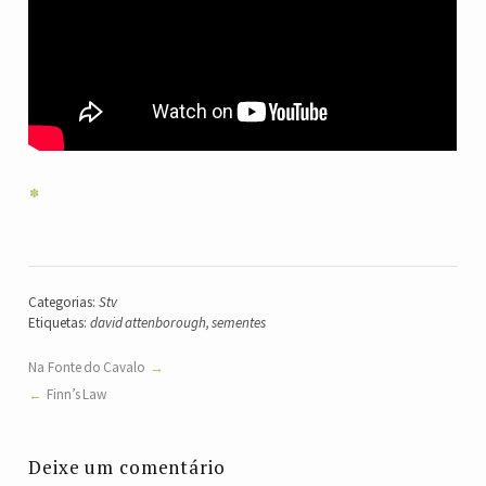
Categorias:
Stv
Etiquetas:
david attenborough
,
sementes
Na Fonte do Cavalo
Finn’s Law
Deixe um comentário