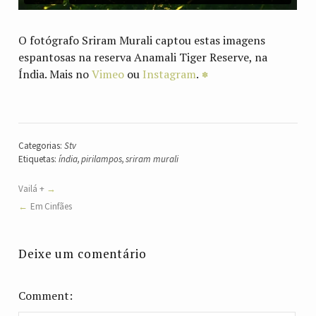
O fotógrafo Sriram Murali captou estas imagens
espantosas na reserva Anamali Tiger Reserve, na
Índia. Mais no
Vimeo
ou
Instagram
.
Categorias:
Stv
Etiquetas:
índia
,
pirilampos
,
sriram murali
Vailá +
Em Cinfães
Deixe um comentário
Comment