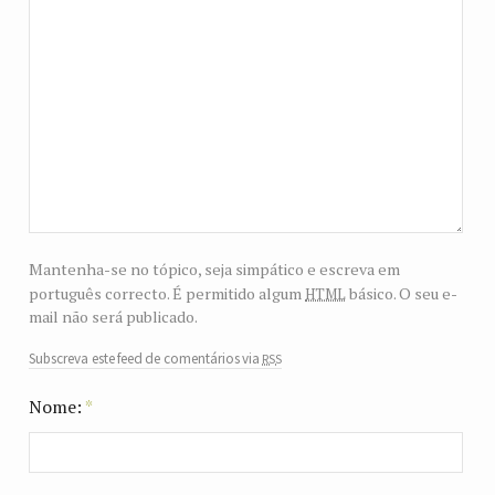
Mantenha-se no tópico, seja simpático e escreva em
html
português correcto. É permitido algum
básico. O seu e-
mail não será publicado.
rss
Subscreva este feed de comentários via
Nome:
*