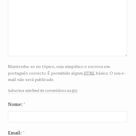
Mantenha-se no tópico, seja simpático e escreva em
html
português correcto. É permitido algum
básico. O seu e-
mail não será publicado.
rss
Subscreva este feed de comentários via
Nome:
*
Email:
*