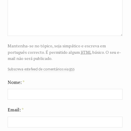
Mantenha-se no tópico, seja simpático e escreva em
html
português correcto. É permitido algum
básico. O seu e-
mail não será publicado.
rss
Subscreva este feed de comentários via
Nome:
*
Email:
*