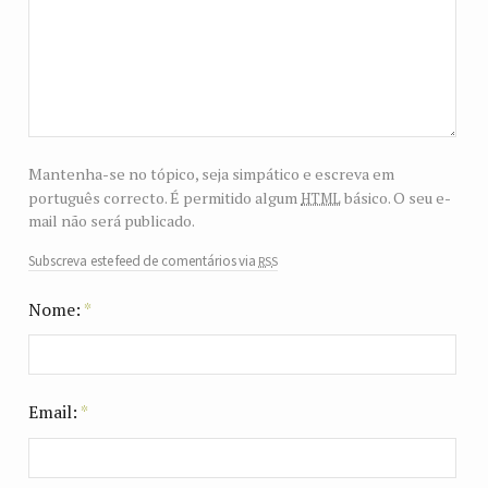
Mantenha-se no tópico, seja simpático e escreva em
html
português correcto. É permitido algum
básico. O seu e-
mail não será publicado.
rss
Subscreva este feed de comentários via
Nome:
*
Email:
*