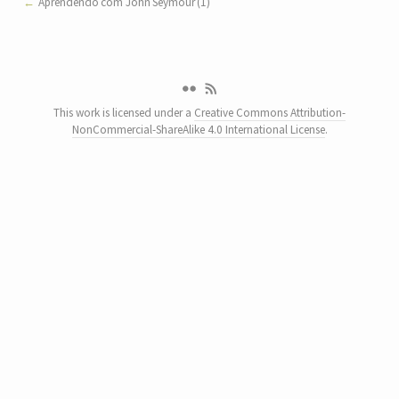
Aprendendo com John Seymour (1)
This work is licensed under a
Creative Commons Attribution-
NonCommercial-ShareAlike 4.0 International License
.