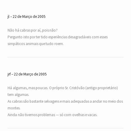
jl
22 de Março de 2005
Não há cabras por aí, pois não?
Pergunto isto por ter tido esperiências desagradáveis com esses
simpáticos animais que tudo roem.
jrf
22 de Março de 2005
Há algumas, mas poucas. O próprio Sr. Cristóvão (antigo proprietário)
tem algumas.
As cabras são bastante selvagens e mais adequadas a andar no meio dos
montes.
Ainda não tivemos problemas — só com ovelhas e vacas.