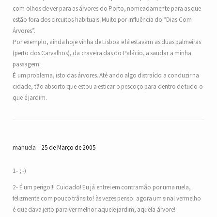
com olhos de ver para as árvores do Porto, nomeadamente para as que
estão fora dos circuitos habituais. Muito por influência do “Dias Com
Árvores”.
Por exemplo, ainda hoje vinha de Lisboa e lá estavam as duas palmeiras
(perto dos Carvalhos), da craveira das do Palácio, a saudar a minha
passagem.
É um problema, isto das árvores. Até ando algo distraído a conduzir na
cidade, tão absorto que estou a esticar o pescoço para dentro de tudo o
que é jardim.
manuela
25 de Março de 2005
1- ; -)
2- É um perigo!!! Cuidado! Eu já entrei em contramão por uma ruela,
felizmente com pouco trânsito! às vezes penso: agora um sinal vermelho
é que dava jeito para ver melhor aquele jardim, aquela árvore!