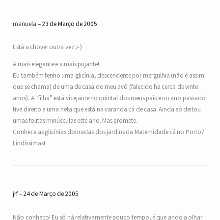
manuela
23 de Março de 2005
Está a chover outra vez ;- )
A mais elegante e a mais pujante!
Eu também tenho uma glicínia, descendente por mergulhia (não é assim
que se chama) de uma de casa do meu avô (falecido ha cerca de vinte
anos). A “filha” está vicejante no quintal dos meus pais e no ano passado
tive direito a uma neta que está na varanda cá de casa. Ainda só deitou
umas folitas minúsculas este ano. Mas promete.
Conhece as glicínias dobradas dos jardins da Maternidade cá no Porto?
Lindíssimas!
jrf
24 de Março de 2005
Não conheço! Eu só há relativamente pouco tempo, é que ando a olhar