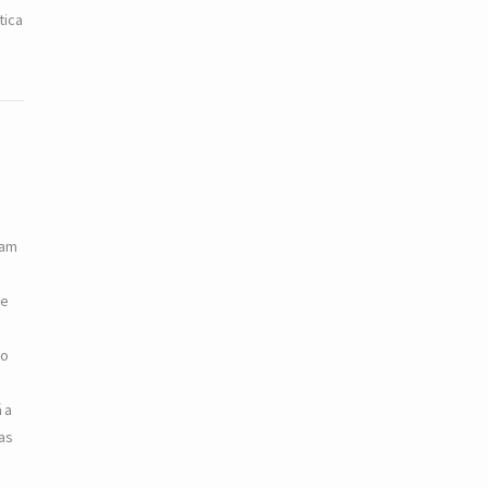
tica
zam
te
so
 a
das