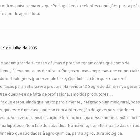
 outros paises uma vez que Portugal tem excelentes condições para a prác
te tipo de agricultura.
19 de Julho de 2005
e ser um grande sucesso cá, mas é preciso ter em conta que como de
tume, já levamos anos de atraso. Pior, as poucas empresas que comerciali
dutos biológicos (por exemplo Urze, Quintinha…) têm que recorrer à
ortação para satisfazer a procura. Na revista “O Segredo da Terra”, o geren
Urze queixa-se de falta de profissionalismo dos produtores…
ra que estou, ainda que muito parcialmente, integrado num meio rural, pos
er que este é um caso onde só com a intervenção do governo se pode ter
esso. Ao nível da sensibilização e formação digna desse nome, senão não há
ima hipótese. Nem falo de subsídios. No máximo, transferir parte das carra
dinheiro que são dadas à agro-química, para a agricultura biológica.