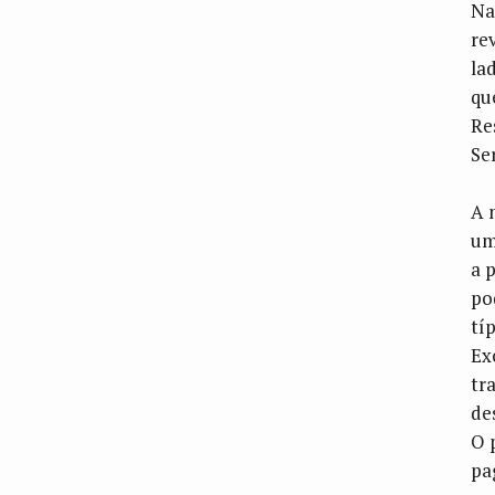
Na
re
la
qu
Re
Se
A 
um
a 
po
tí
Ex
tr
de
O 
pa