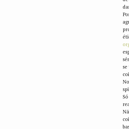
da
Po
ag
pr
ét
or
es
sér
se
co
No
spi
Só
re
Nã
co
ba