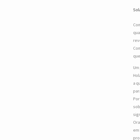
Sol
Com
qua
rev
Con
que
Um 
Hol
a q
par
Por
sob
sig
Ora
em 
pro