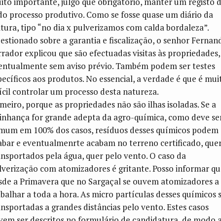
ito importante, julgo que obrigatório, manter um registo 
do processo produtivo. Como se fosse quase um diário da
ltura, tipo “no dia x pulverizamos com calda bordaleza”.
estionado sobre a garantia e fiscalização, o senhor Fernan
rrador explicou que são efectuadas visitas às propriedades,
entualmente sem aviso prévio. Também podem ser testes
pecíficos aos produtos. No essencial, a verdade é que é mui
fícil controlar um processo desta natureza.
imeiro, porque as propriedades não são ilhas isoladas. Se a
zinhança for grande adepta da agro-química, como deve se
mum em 100% dos casos, resíduos desses químicos podem
abar e eventualmenrte acabam no terreno certificado, que
ansportados pela água, quer pelo vento. O caso da
lverização com atomizadores é gritante. Posso informar q
sde a Primavera que no Sargaçal se ouvem atomizadores a
abalhar a toda a hora. As micro partículas desses químicos 
ansportadas a grandes distâncias pelo vento. Estes casos
vem ser descritos no formulário de candidatura, de modo 