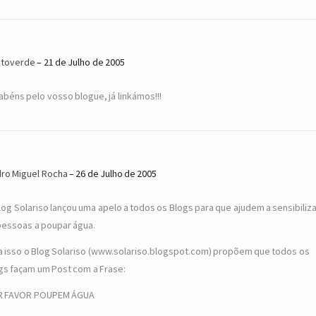
toverde
21 de Julho de 2005
abéns pelo vosso blogue, já linkámos!!!
ro Miguel Rocha
26 de Julho de 2005
log Solariso lançou uma apelo a todos os Blogs para que ajudem a sensibiliz
pessoas a poupar água.
a isso o Blog Solariso (www.solariso.blogspot.com) propõem que todos os
gs façam um Post com a Frase:
R FAVOR POUPEM ÁGUA