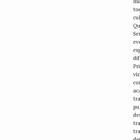
mu
to
cu
Qu
Se
ev
es
di
Pr
vi
co
ac
tr
pu
de
tr
tr
de