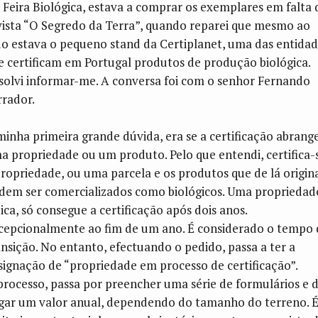
 Feira Biológica, estava a comprar os exemplares em falta 
vista “O Segredo da Terra”, quando reparei que mesmo ao
do estava o pequeno stand da Certiplanet, uma das entida
e certificam em Portugal produtos de produção biológica.
solvi informar-me. A conversa foi com o senhor Fernando
rrador.
minha primeira grande dúvida, era se a certificação abrang
a propriedade ou um produto. Pelo que entendi, certifica-
propriedade, ou uma parcela e os produtos que de lá origi
dem ser comercializados como biológicos. Uma propriedad
pica, só consegue a certificação após dois anos.
cepcionalmente ao fim de um ano. É considerado o tempo 
ansição. No entanto, efectuando o pedido, passa a ter a
signação de “propriedade em processo de certificação”.
processo, passa por preencher uma série de formulários e 
gar um valor anual, dependendo do tamanho do terreno. 