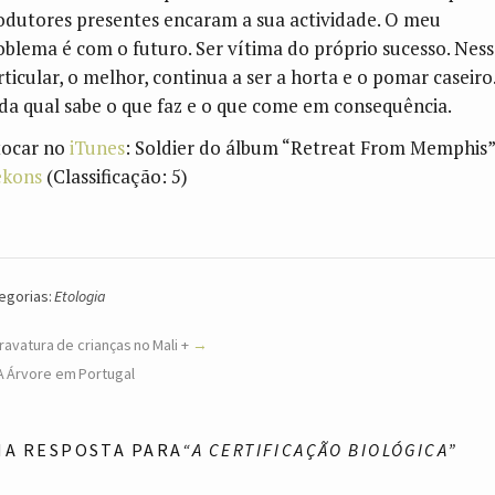
odutores presentes encaram a sua actividade. O meu
oblema é com o futuro. Ser vítima do próprio sucesso. Nes
rticular, o melhor, continua a ser a horta e o pomar caseiro
da qual sabe o que faz e o que come em consequência.
tocar no
iTunes
: Soldier do álbum “Retreat From Memphis”
kons
(Classificação: 5)
egorias:
Etologia
ravatura de crianças no Mali +
A Árvore em Portugal
MA RESPOSTA PARA
“A CERTIFICAÇÃO BIOLÓGICA”