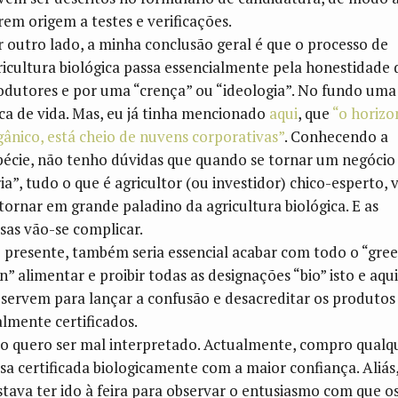
rem origem a testes e verificações.
r outro lado, a minha conclusão geral é que o processo de
ricultura biológica passa essencialmente pela honestidade 
odutores e por uma “crença” ou “ideologia”. No fundo uma
ica de vida. Mas, eu já tinha mencionado
aqui
, que
“o horizo
gânico, está cheio de nuvens corporativas”
. Conhecendo a
pécie, não tenho dúvidas que quando se tornar um negócio
ia”, tudo o que é agricultor (ou investidor) chico-esperto, v
 tornar em grande paladino da agricultura biológica. E as
isas vão-se complicar.
 presente, também seria essencial acabar com todo o “gre
n” alimentar e proibir todas as designações “bio” isto e aqui
 servem para lançar a confusão e desacreditar os produtos
almente certificados.
o quero ser mal interpretado. Actualmente, compro qualq
isa certificada biologicamente com a maior confiança. Aliás
stava ter ido à feira para observar o entusiasmo com que o