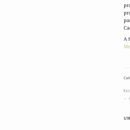
pr
pr
pa
Ca
A 
Me
Cat
Esc
U