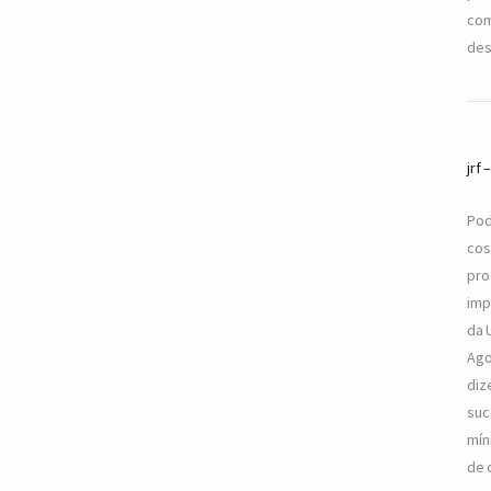
com
des
jrf
Pod
cos
pro
imp
da 
Ago
diz
suc
mín
de 