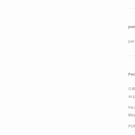
pon
par
Ped
O B
as 
Par
Blo
PO