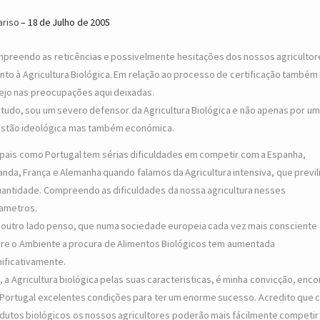
ariso
18 de Julho de 2005
preendo as reticências e possivelmente hesitações dos nossos agricultor
nto à Agricultura Biológica. Em relação ao processo de certificação també
ejo nas preocupações aqui deixadas.
tudo, sou um severo defensor da Agricultura Biológica e não apenas por u
stão ideológica mas também económica.
pais como Portugal tem sérias dificuldades em competir com a Espanha,
anda, França e Alemanha quando falamos da Agricultura intensiva, que previl
uantidade. Compreendo as dificuldades da nossa agricultura nesses
ametros.
 outro lado penso, que numa sociedade europeia cada vez mais consciente
re o Ambiente a procura de Alimentos Biológicos tem aumentada
nificativamente.
, a Agricultura biológica pelas suas caracteristicas, é minha convicção, enco
Portugal excelentes condições para ter um enorme sucesso. Acredito que
dutos biológicos os nossos agricultores poderão mais fácilmente competir