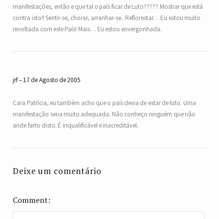
manifestações, então e que tal o país ficar de Luto????? Mostrar que está
contra isto!! Sentir-se, chorar, arranhar-se.. Reflorestar… Eu estou muito
revoltada com este País! Mais… Eu estou envergonhada.
jrf
17 de Agosto de 2005
Cara Patrícia, eu também acho que o país devia de estar de luto. Uma
manifestação seria muito adequada. Não conheço ninguém que não
ande farto disto. É inqualificável e inacreditável.
Deixe um comentário
Comment