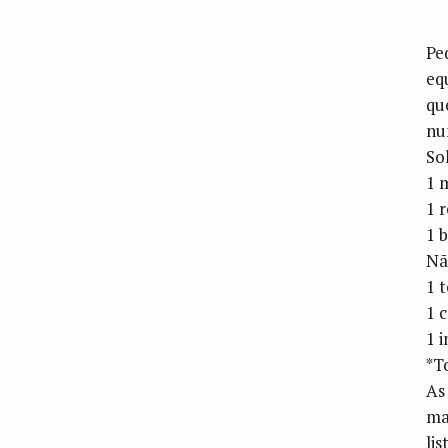
Pe
eq
qu
nu
So
1 
1 
1 
Nã
1 
1 
1 
*T
As
ma
lis