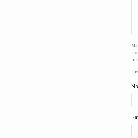
Man
cor
pub
Sub
No
Em