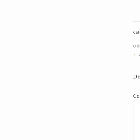
Cat
O d
De
Co