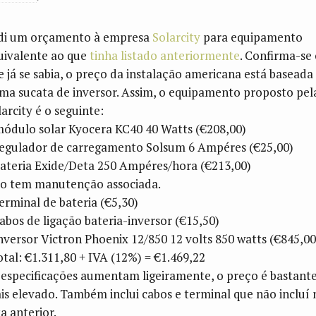
di um orçamento à empresa
Solarcity
para equipamento
uivalente ao que
tinha listado anteriormente
. Confirma-se
e já se sabia, o preço da instalação americana está baseada
ma sucata de inversor. Assim, o equipamento proposto pel
larcity é o seguinte:
módulo solar Kyocera KC40 40 Watts (€208,00)
regulador de carregamento Solsum 6 Ampéres (€25,00)
bateria Exide/Deta 250 Ampéres/hora (€213,00)
o tem manutenção associada.
terminal de bateria (€5,30)
cabos de ligação bateria-inversor (€15,50)
inversor Victron Phoenix 12/850 12 volts 850 watts (€845,00
otal: €1.311,80 + IVA (12%) = €1.469,22
 especificações aumentam ligeiramente, o preço é bastant
is elevado. Também inclui cabos e terminal que não incluí 
ta anterior.