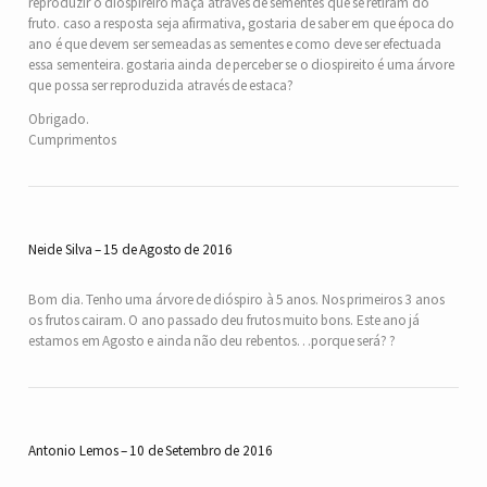
reproduzir o diospireiro maça através de sementes que se retiram do
fruto. caso a resposta seja afirmativa, gostaria de saber em que época do
ano é que devem ser semeadas as sementes e como deve ser efectuada
essa sementeira. gostaria ainda de perceber se o diospireito é uma árvore
que possa ser reproduzida através de estaca?
Obrigado.
Cumprimentos
Neide Silva
15 de Agosto de 2016
Bom dia. Tenho uma árvore de dióspiro à 5 anos. Nos primeiros 3 anos
os frutos cairam. O ano passado deu frutos muito bons. Este ano já
estamos em Agosto e ainda não deu rebentos…porque será? ?
Antonio Lemos
10 de Setembro de 2016