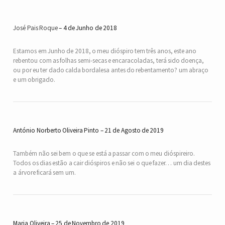
José Pais Roque
4 de Junho de 2018
Estamos em Junho de 2018, o meu dióspiro tem três anos, este ano
rebentou com as folhas semi-secas e encaracoladas, terá sido doença,
ou por eu ter dado calda bordalesa antes do rebentamento? um abraço
e um obrigado.
António Norberto Oliveira Pinto
21 de Agosto de 2019
Também não sei bem o que se está a passar com o meu dióspireiro.
Todos os dias estão a cair dióspiros e não sei o que fazer… um dia destes
a árvore ficará sem um.
Maria Oliveira
25 de Novembro de 2019