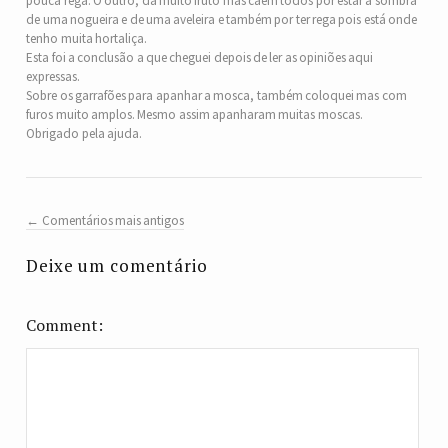
pouca rega. O outro, dá muito fruto mas caem todos por estar à sombra
de uma nogueira e de uma aveleira e também por ter rega pois está onde
tenho muita hortaliça.
Esta foi a conclusão a que cheguei depois de ler as opiniões aqui
expressas.
Sobre os garrafões para apanhar a mosca, também coloquei mas com
furos muito amplos. Mesmo assim apanharam muitas moscas.
Obrigado pela ajuda.
← Comentários mais antigos
Deixe um comentário
Comment