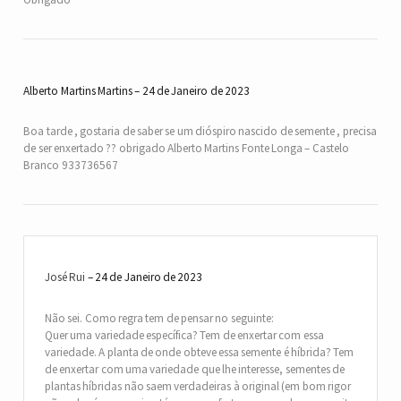
Alberto Martins Martins
24 de Janeiro de 2023
Boa tarde , gostaria de saber se um dióspiro nascido de semente , precisa
de ser enxertado ?? obrigado Alberto Martins Fonte Longa – Castelo
Branco 933736567
José Rui
24 de Janeiro de 2023
Não sei. Como regra tem de pensar no seguinte:
Quer uma variedade específica? Tem de enxertar com essa
variedade. A planta de onde obteve essa semente é híbrida? Tem
de enxertar com uma variedade que lhe interesse, sementes de
plantas híbridas não saem verdadeiras à original (em bom rigor