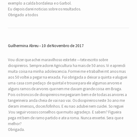
exemplo a calda bordalesa e o Garbol.
Eu depois darei noticias sobre os resultados.
Obrigado a todos
Guilhermina Abreu
10 de Novembro de 2017
Vou dizer que achei maravilhoso este tete —tete escrito sobre
diospireiros. Sempre adorei Agricultura ha mais de 50 anos. Vi e aprendi
muita coisa na minha adolescencia. Formei me e trabalhei mt anos mas
aos 50 voltei a pegar na enxada. Fui obrigada a deixar a quinta e aluguei
uma casa com pedaço de quintal e trouxe para ele algumas arvores e
alguns ramos de arvores que nem me davam grande coisa em Braga.
Pois os troncos de diospireiros me pegaram bem e de todas as arvores a
tangerineira anda cheia de vai nao vai. Os diospireiros neste 3o ano me
deram imensos, doces fofinhos. E eu nao adubei nem cuidei. So reguei
.Vou seguir vossos conselhos que muito agradeço. E sabem? Figueira
pega mt bem de ramo partido e ate a roma. Nunca enxertei. Sera que e
melhor?
Obrigada.