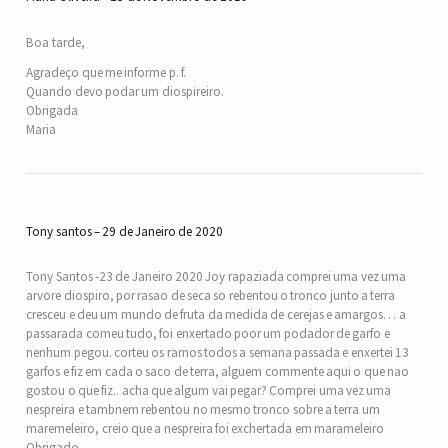
Boa tarde,
Agradeço que me informe p. f.
Quando devo podar um diospireiro.
Obrigada
Maria
Tony santos
29 de Janeiro de 2020
Tony Santos -23 de Janeiro 2020 Joy rapaziada comprei uma vez uma
arvore diospiro, por rasao de seca so rebentou o tronco junto a terra
cresceu e deu um mundo de fruta da medida de cerejas e amargos… a
passarada comeu tudo, foi enxertado poor um podador de garfo e
nenhum pegou. corteu os ramos todos a semana passada e enxertei 13
garfos e fiz em cada o saco de terra, alguem commente aqui o que nao
gostou o que fiz.. acha que algum vai pegar? Comprei uma vez uma
nespreira e tambnem rebentou no mesmo tronco sobre a terra um
maremeleiro, creio que a nespreira foi exchertada em marameleiro
Obrigado