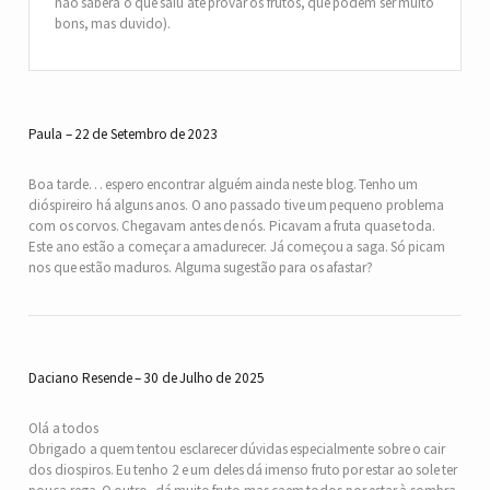
não saberá o que saiu até provar os frutos, que podem ser muito
bons, mas duvido).
Paula
22 de Setembro de 2023
Boa tarde… espero encontrar alguém ainda neste blog. Tenho um
dióspireiro há alguns anos. O ano passado tive um pequeno problema
com os corvos. Chegavam antes de nós. Picavam a fruta quase toda.
Este ano estão a começar a amadurecer. Já começou a saga. Só picam
nos que estão maduros. Alguma sugestão para os afastar?
Daciano Resende
30 de Julho de 2025
Olá a todos
Obrigado a quem tentou esclarecer dúvidas especialmente sobre o cair
dos diospiros. Eu tenho 2 e um deles dá imenso fruto por estar ao sole ter