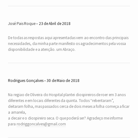
José Pais Roque
23 de Abril de 2018
De todas as respostas aqui apresentadas vem ao encontro das principais
necessidades, da minha parte manifesto os agradecimentos pela vossa
disponibilidade e a atenção. um Abraço.
Rodrigues Gonçalves
30 de Maio de 2018
Na regiao de Oliveira do Hospital plantei diospireiros de roer em 3 anos
diferentes e em locais diferentes da quinta. Todos “rebentaram”,
deitaram folha, mas passados cerca de dois meses a folha começa a ficar
a amarela,
a decair e o diospireiro seca. O que poderá ser? Agradeço me informe
para
rodriggoncalves@gmail.com