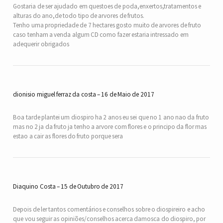
Gostaria de ser ajudado em questoes de poda,enxertos,tratamentos e
alturas do ano,de todo tipo de arvores de frutos.
Tenho uma propriedade de 7 hectares gosto muito de arvores de fruto
caso tenham a venda algum CD como fazer estaria intressado em
adequerir obrigados
dionisio miguel ferraz da costa
16 de Maio de 2017
Boa tarde plantei um diospiro ha 2 anos eu sei que no 1 ano nao da fruto
mas no 2 ja da fruto ja tenho a arvore com flores e o principo da flor mas
estao a cair as flores do fruto porque sera
Diaquino Costa
15 de Outubro de 2017
Depois de ler tantos comentários e conselhos sobre o diospireiro e acho
que vou seguir as opiniões/conselhos acerca damosca do diospiro, por