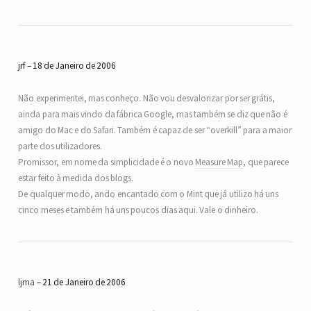
jrf
18 de Janeiro de 2006
Não experimentei, mas conheço. Não vou desvalorizar por ser grátis,
ainda para mais vindo da fábrica Google, mas também se diz que não é
amigo do Mac e do Safari. Também é capaz de ser “overkill” para a maior
parte dos utilizadores.
Promissor, em nome da simplicidade é o novo
Measure Map
, que parece
estar feito à medida dos blogs.
De qualquer modo, ando encantado com o Mint que já utilizo há uns
cinco meses e também há uns poucos dias aqui. Vale o dinheiro.
ljma
21 de Janeiro de 2006