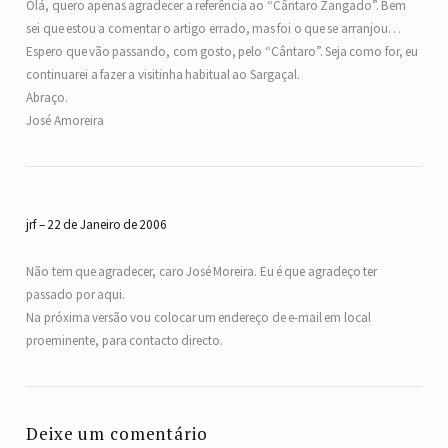
Olá, quero apenas agradecer a referência ao “Cântaro Zangado”. Bem
sei que estou a comentar o artigo errado, mas foi o que se arranjou…
Espero que vão passando, com gosto, pelo “Cântaro”. Seja como for, eu
continuarei a fazer a visitinha habitual ao Sargaçal.
Abraço.
José Amoreira
jrf
22 de Janeiro de 2006
Não tem que agradecer, caro José Moreira. Eu é que agradeço ter
passado por aqui.
Na próxima versão vou colocar um endereço de e-mail em local
proeminente, para contacto directo.
Deixe um comentário