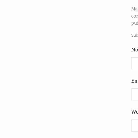
Man
cor
pub
Sub
No
Em
We