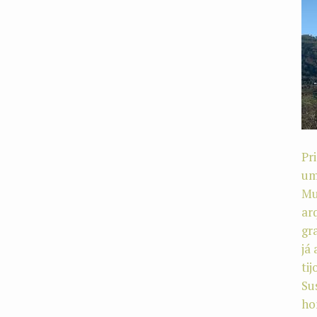
Pr
um
Mu
ar
gr
já
ti
Su
ho