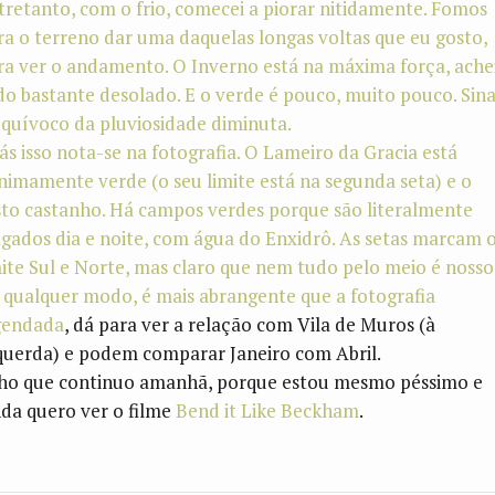
tretanto, com o frio, comecei a piorar nitidamente. Fomos
ra o terreno dar uma daquelas longas voltas que eu gosto,
ra ver o andamento. O Inverno está na máxima força, ache
do bastante desolado. E o verde é pouco, muito pouco. Sina
equívoco da pluviosidade diminuta.
iás isso nota-se na fotografia. O Lameiro da Gracia está
nimamente verde (o seu limite está na segunda seta) e o
sto castanho. Há campos verdes porque são literalmente
agados dia e noite, com água do Enxidrô. As setas marcam 
mite Sul e Norte, mas claro que nem tudo pelo meio é nosso
 qualquer modo, é mais abrangente que a
fotografia
gendada
, dá para ver a relação com Vila de Muros (à
querda) e podem comparar Janeiro com Abril.
ho que continuo amanhã, porque estou mesmo péssimo e
nda quero ver o filme
Bend it Like Beckham
.