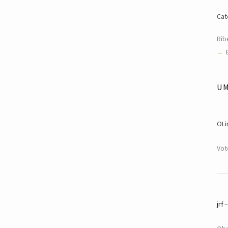
Cat
Rib
U
OL
Vot
jrf