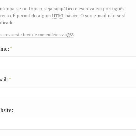
tenha-se no tópico, seja simpático e escreva em português
html
recto. É permitido algum
básico. O seu e-mail não será
licado.
rss
screva este feed de comentários via
me:
*
ail:
*
bsite: