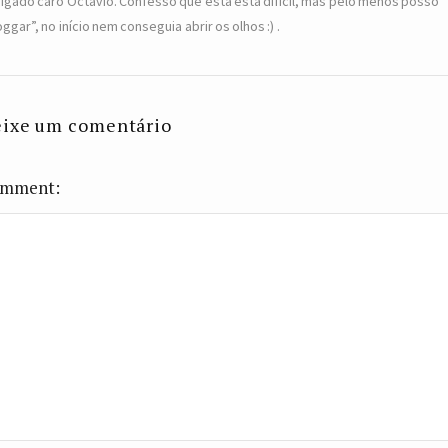
igado caro Octávio. Confesso que esta está difícil, mas pelo menos posso
oggar”, no início nem conseguia abrir os olhos :) .
ixe um comentário
mment