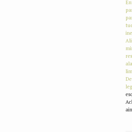
En
pa
pa
tu
in
Al
mi
re
al
li
De
le
es
Ac
ai