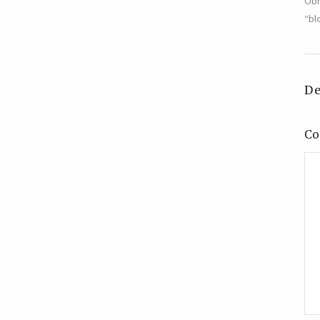
Obr
“bl
De
Co