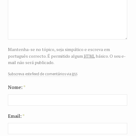
Mantenha-se no tópico, seja simpático e escreva em
html
português correcto. É permitido algum
básico. O seu e-
mail não será publicado.
rss
Subscreva este feed de comentários via
Nome:
*
Email:
*