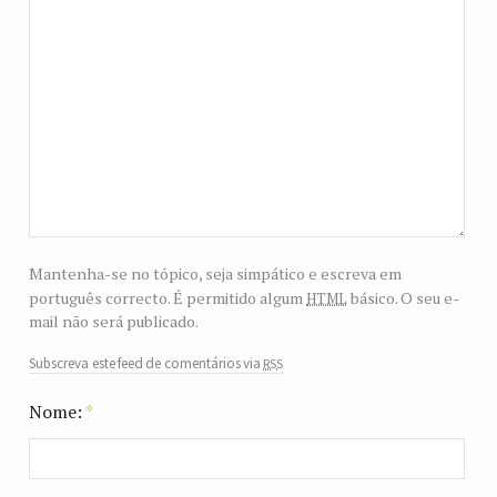
Mantenha-se no tópico, seja simpático e escreva em
html
português correcto. É permitido algum
básico. O seu e-
mail não será publicado.
rss
Subscreva este feed de comentários via
Nome:
*