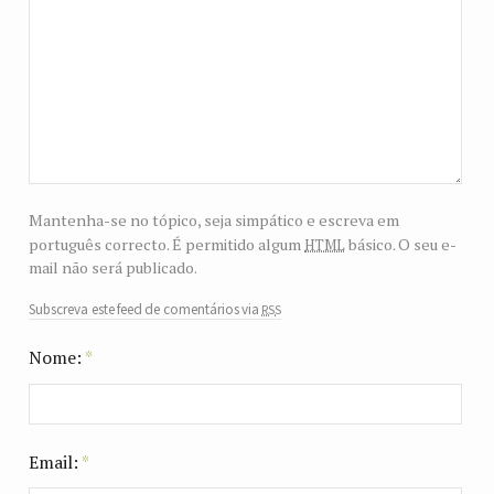
Mantenha-se no tópico, seja simpático e escreva em
html
português correcto. É permitido algum
básico. O seu e-
mail não será publicado.
rss
Subscreva este feed de comentários via
Nome:
*
Email:
*