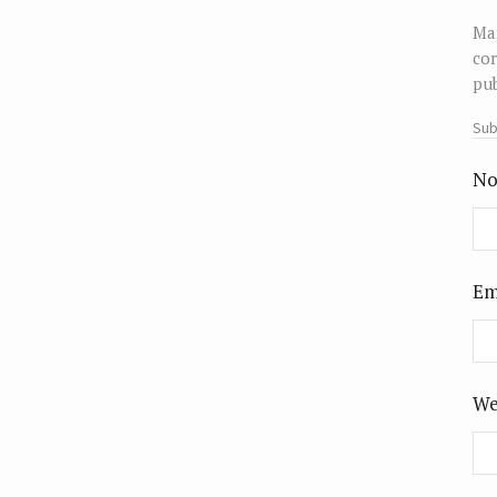
Man
cor
pub
Sub
No
Em
We