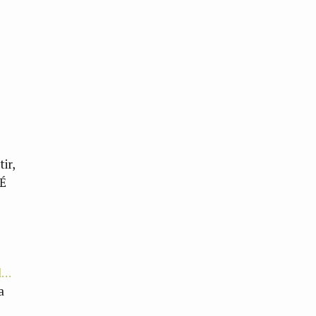
o
ir,
 É
al…
a