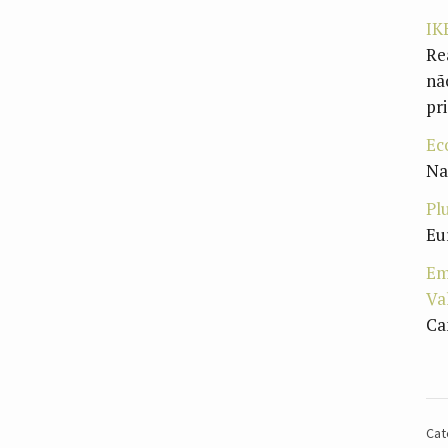
IK
Re
nã
pr
Ec
Na
Pl
Eu
Em
Va
Ca
Cat