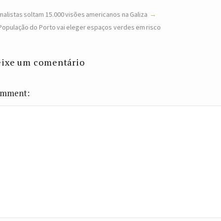
malistas soltam 15.000 visões americanos na Galiza
População do Porto vai eleger espaços verdes em risco
ixe um comentário
mment