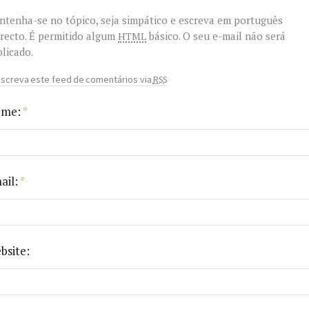
tenha-se no tópico, seja simpático e escreva em português
html
recto. É permitido algum
básico. O seu e-mail não será
licado.
rss
screva este feed de comentários via
me:
*
ail:
*
bsite: