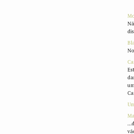
Mo
Nã
dis
Bl
No
Ca
Es
da
um
Ca
Um
Ma
…d
vã