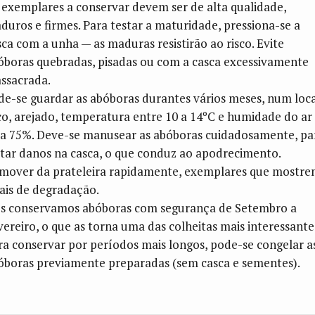
 exemplares a conservar devem ser de alta qualidade,
duros e firmes. Para testar a maturidade, pressiona-se a
sca com a unha — as maduras resistirão ao risco. Evite
óboras quebradas, pisadas ou com a casca excessivamente
ssacrada.
de-se guardar as abóboras durantes vários meses, num loc
co, arejado, temperatura entre 10 a 14ºC e humidade do ar
 a 75%. Deve-se manusear as abóboras cuidadosamente, pa
itar danos na casca, o que conduz ao apodrecimento.
mover da prateleira rapidamente, exemplares que mostr
nais de degradação.
s conservamos abóboras com segurança de Setembro a
vereiro, o que as torna uma das colheitas mais interessante
ra conservar por períodos mais longos, pode-se congelar a
óboras previamente preparadas (sem casca e sementes).