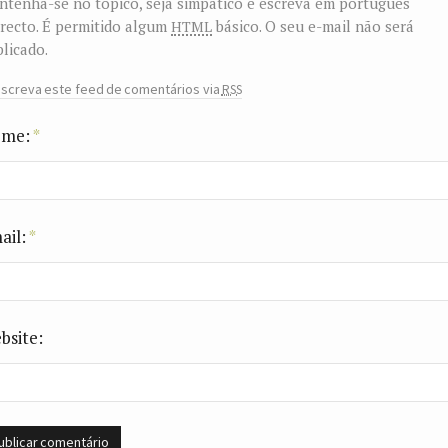
tenha-se no tópico, seja simpático e escreva em português
html
recto. É permitido algum
básico. O seu e-mail não será
licado.
rss
screva este feed de comentários via
me:
*
ail:
*
bsite: