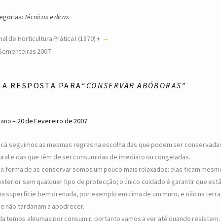
egorias:
Técnicas e dicas
al de Horticultura Prática I (1870) +
Sementeiras 2007
MA RESPOSTA PARA
“CONSERVAR ABÓBORAS”
iano
20 de Fevereiro de 2007
 cá seguimos as mesmas regras na escolha das que podem ser conservada
ural e das que têm de ser consumidas de imediato ou congeladas.
na forma de as conservar somos um pouco mais relaxados: elas ficam mesm
exterior sem qualquer tipo de protecção; o único cuidado é garantir que est
a superfície bem drenada, por exemplo em cima de um muro, e não na terra
e não tardariam a apodrecer.
da temos algumas por consumir, portanto vamos a ver até quando resistem.