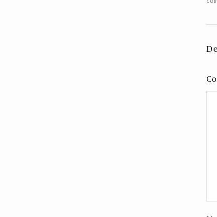
col
De
Co