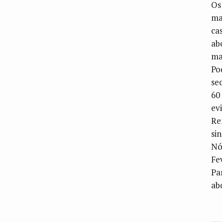
Os
ma
ca
ab
ma
Po
se
60
ev
Re
si
Nó
Fe
Pa
ab