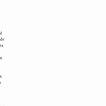
al
 de
ra
em
s.
s