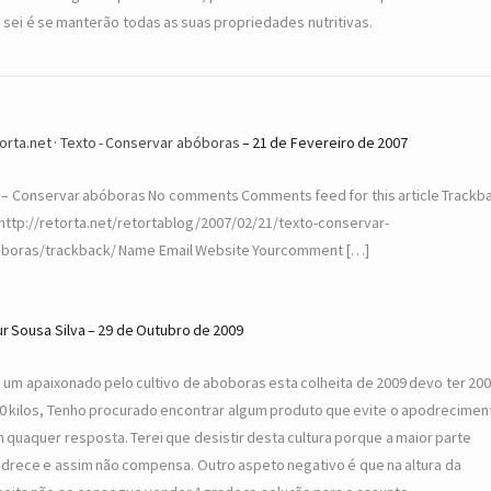
 sei é se manterão todas as suas propriedades nutritivas.
orta.net · Texto - Conservar abóboras
21 de Fevereiro de 2007
 – Conservar abóboras No comments Comments feed for this article Trackb
khttp://retorta.net/retortablog/2007/02/21/texto-conservar-
boras/trackback/ Name Email Website Yourcomment […]
ur Sousa Silva
29 de Outubro de 2009
 um apaixonado pelo cultivo de aboboras esta colheita de 2009 devo ter 200
0 kilos, Tenho procurado encontrar algum produto que evite o apodrecimen
 quaquer resposta. Terei que desistir desta cultura porque a maior parte
drece e assim não compensa. Outro aspeto negativo é que na altura da