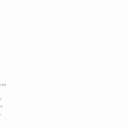
s ao
o
ão
,