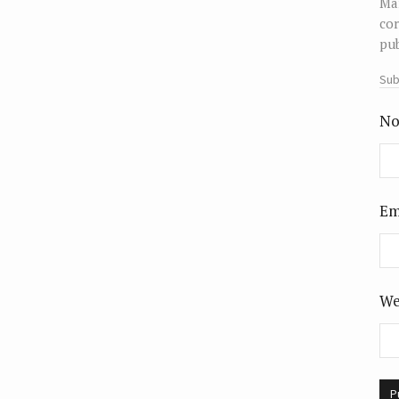
Man
cor
pub
Sub
No
Em
We