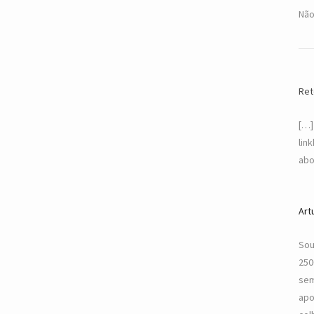
Não
Ret
[…]
lin
abo
Art
Sou
250
sem
apo