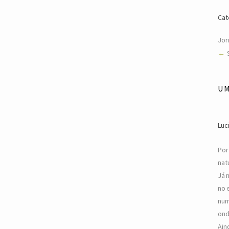
Cat
Jorn
U
Luc
Por
nat
Já 
no 
num
ond
Ain