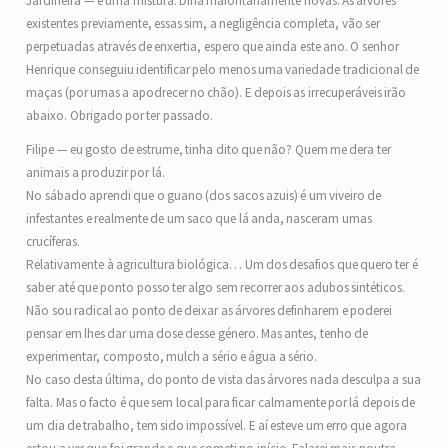
Jardineira — é uma mistura. Diria maioritariamente novas. As árvores
existentes previamente, essas sim, a negligência completa, vão ser
perpetuadas através de enxertia, espero que ainda este ano. O senhor
Henrique conseguiu identificar pelo menos uma variedade tradicional de
maças (por umas a apodrecer no chão). E depois as irrecuperáveis irão
abaixo. Obrigado por ter passado.
Filipe — eu gosto de estrume, tinha dito que não? Quem me dera ter
animais a produzir por lá.
No sábado aprendi que o guano (dos sacos azuis) é um viveiro de
infestantes e realmente de um saco que lá anda, nasceram umas
crucíferas.
Relativamente à agricultura biológica… Um dos desafios que quero ter é
saber até que ponto posso ter algo sem recorrer aos adubos sintéticos.
Não sou radical ao ponto de deixar as árvores definharem e poderei
pensar em lhes dar uma dose desse género. Mas antes, tenho de
experimentar, composto, mulch a sério e água a sério.
No caso desta última, do ponto de vista das árvores nada desculpa a sua
falta. Mas o facto é que sem local para ficar calmamente por lá depois de
um dia de trabalho, tem sido impossível. E aí esteve um erro que agora