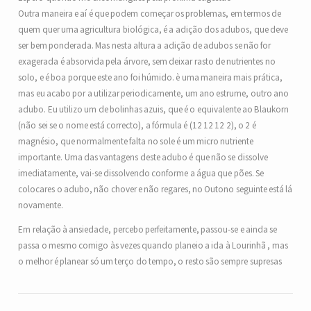
Outra maneira e aí é que podem começar os problemas, em termos de
quem quer uma agricultura biológica, é a adição dos adubos, que deve
ser bem ponderada. Mas nesta altura a adição de adubos se não for
exagerada é absorvida pela árvore, sem deixar rasto de nutrientes no
solo, e é boa porque este ano foi húmido. è uma maneira mais prática,
mas eu acabo por a utilizar periodicamente, um ano estrume, outro ano
adubo. Eu utilizo um de bolinhas azuis, que é o equivalente ao Blaukorn
(não sei se o nome está correcto), a fórmula é (12 12 12 2), o 2 é
magnésio, que normalmente falta no sole é um micro nutriente
importante. Uma das vantagens deste adubo é que não se dissolve
imediatamente, vai-se dissolvendo conforme a água que pões. Se
colocares o adubo, não chover e não regares, no Outono seguinte está lá
novamente.
Em relação à ansiedade, percebo perfeitamente, passou-se e ainda se
passa o mesmo comigo às vezes quando planeio a ida à Lourinhã , mas
o melhor é planear só um terço do tempo, o resto são sempre supresas