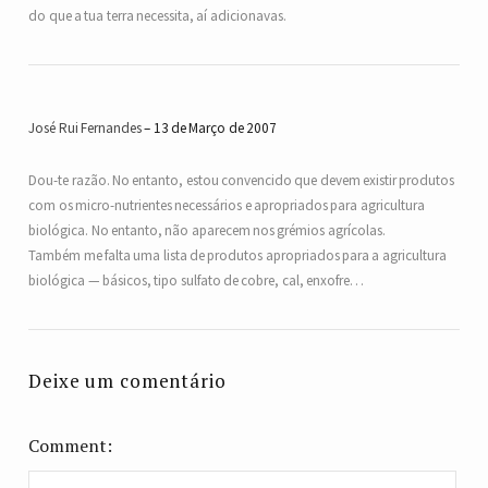
do que a tua terra necessita, aí adicionavas.
José Rui Fernandes
13 de Março de 2007
Dou-te razão. No entanto, estou convencido que devem existir produtos
com os micro-nutrientes necessários e apropriados para agricultura
biológica. No entanto, não aparecem nos grémios agrícolas.
Também me falta uma lista de produtos apropriados para a agricultura
biológica — básicos, tipo sulfato de cobre, cal, enxofre…
Deixe um comentário
Comment