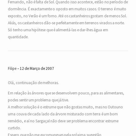
Fernando, não é falta de Sol. Quando isso acontece, estão no período de
dormência. É exactamente o oposto em muitos casos. O terreno é muito
exposto, no Verão é um forno. Até os castanheiros gostam de menos Sol.
Aliás, os castanheiros dão-se perfeitamente em terrenos virados a norte.
Só tenho uma hipótese que é alimentá-las e dar-lhes água em
quantidade.
Filipe
12 de Março de 2007
Olá, continuação de melhoras.
Em relação às árvores que se desenvolvem pouco, para as alimentares,
podes sentir um problema que já tive.
A melhor solução é o estrume que não gostas muito, mas no Outouno
uma couva de cada lado da árvore misturado com terra é um bom
remédio, e aí no Sargaçal não deve ser problema encontrar estrume
curtido.
Espero que não me excomungues pela próxima sugestão