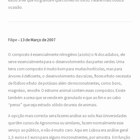
estou a ver que foi grande e que cometi no início. Falarei mais noutra
ocasião.
Filipe
13 de Março de 2007
O composto é essencialmente nitrogénio (azoto) o N dos adubos, ele
serve essencialmente para o desenvolvimento das partes verdes. Uma
terra com composto é muito bom para muitas hortícolas, mas para
árvores é deficiente, o desenvolvimento das raízes, flores e fruto necessita
de fósforo e fruto de potássio além de micronutrientes, como boro,
magnésio, enxofre. O estrume animal contem esses compostos. Existe
também a ureia que se vende em granulado e que ao fim e ao cabo
“penso” que seja extrado sólido de ureia de animais.
A opcção mais correcta seria fazeres análise ao solo.Nas Universidades
que têm cursos de Agronomia ou similares, fazem normalmente esse
serviço ao público, e não é muito caro. Aqui em Lisboa era análise geral
1,5 euros e 3 euros para alguns micronutrientes, por amostra. Em função