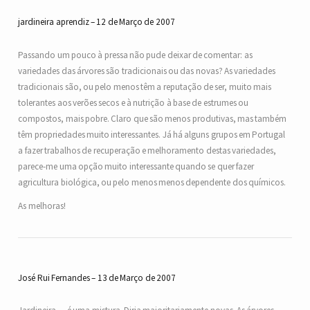
jardineira aprendiz
12 de Março de 2007
Passando um pouco à pressa não pude deixar de comentar: as
variedades das árvores são tradicionais ou das novas? As variedades
tradicionais são, ou pelo menos têm a reputação de ser, muito mais
tolerantes aos verões secos e à nutrição à base de estrumes ou
compostos, mais pobre. Claro que são menos produtivas, mas também
têm propriedades muito interessantes. Já há alguns grupos em Portugal
a fazer trabalhos de recuperação e melhoramento destas variedades,
parece-me uma opção muito interessante quando se quer fazer
agricultura biológica, ou pelo menos menos dependente dos químicos.
As melhoras!
José Rui Fernandes
13 de Março de 2007