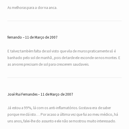
As melhoras para a dor na anca.
fernando
11 de Março de 2007
E talvez também falta de sol visto que vila de muros praticamente só é
banhado pelo sol de manhã , pois de tarde ele esconde-se nos montes. E
as arvores precisam de sol para crescerem saudaveis.
José Rui Fernandes
11 de Março de 2007
Já estou a 99%, lá com os anti-inflamatórios. Gostava era de saber
porque me dá isto… Por acaso a última vez que fui ao meu médico, há
uns anos, falei-lhe do assunto e ele não se mostrou muito interessado.