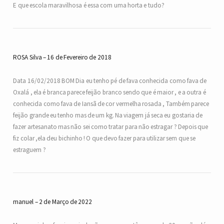
E que escola maravilhosa é essa com uma horta e tudo?
ROSA Silva
16 de Fevereiro de 2018
Data 16/02/2018 BOM Dia eu tenho pé de fava conhecida como fava de
Oxalá , ela é branca parece feijão branco sendo que é maior , e a outra é
conhecida como fava de Iansã de cor vermelha rosada , Também parece
feijão grande eu tenho mas de um kg. Na viagem já seca eu gostaria de
fazer artesanato mas não sei como tratar para não estragar ? Depois que
fiz colar ,ela deu bichinho ! O que devo fazer para utilizar sem que se
estraguem ?
manuel
2 de Março de 2022