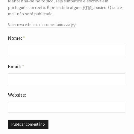
Mantenha-se no tópico, seja simpático e escreva em
html
português correcto. É permitido algum
básico. O seu e-
mail não será publicado.
rss
Subscreva este feed de comentários via
Nome:
*
Email:
*
Website: