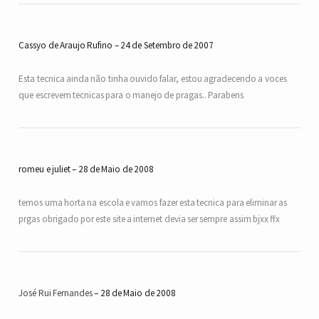
Cassyo de Araujo Rufino
24 de Setembro de 2007
Esta tecnica ainda não tinha ouvido falar, estou agradecendo a voces
que escrevem tecnicas para o manejo de pragas.. Parabens
romeu e juliet
28 de Maio de 2008
temos uma horta na escola e vamos fazer esta tecnica para eliminar as
prgas obrigado por este site a internet devia ser sempre assim bjxx ffx
José Rui Fernandes
28 de Maio de 2008