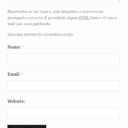
Mantenha-se no tópico, seja simpático e escreva em
html
português correcto. É permitido algum
básico. O seu e-
mail não será publicado.
rss
Subscreva este feed de comentários via
Nome:
*
Email:
*
Website: