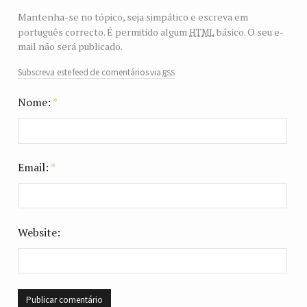
Mantenha-se no tópico, seja simpático e escreva em
html
português correcto. É permitido algum
básico. O seu e-
mail não será publicado.
rss
Subscreva este feed de comentários via
Nome:
*
Email:
*
Website: