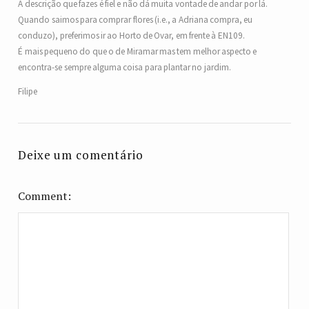
A descrição que fazes é fiel e não dá muita vontade de andar por lá.
Quando saimos para comprar flores (i.e., a Adriana compra, eu
conduzo), preferimos ir ao Horto de Ovar, em frente à EN109.
É mais pequeno do que o de Miramar mas tem melhor aspecto e
encontra-se sempre alguma coisa para plantar no jardim.
Filipe
Deixe um comentário
Comment