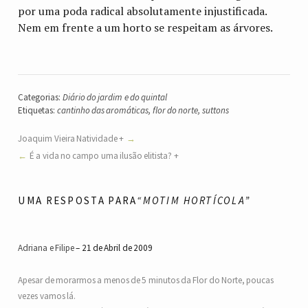
por uma poda radical absolutamente injustificada.
Nem em frente a um horto se respeitam as árvores.
Categorias:
Diário do jardim e do quintal
Etiquetas:
cantinho das aromáticas
,
flor do norte
,
suttons
Joaquim Vieira Natividade +
É a vida no campo uma ilusão elitista? +
UMA RESPOSTA PARA
“MOTIM HORTÍCOLA”
Adriana e Filipe
21 de Abril de 2009
Apesar de morarmos a menos de 5 minutos da Flor do Norte, poucas
vezes vamos lá.