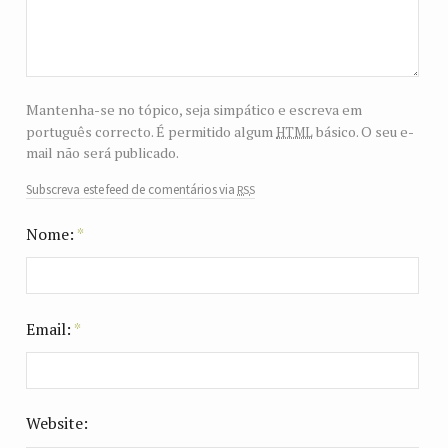
Mantenha-se no tópico, seja simpático e escreva em
html
português correcto. É permitido algum
básico. O seu e-
mail não será publicado.
rss
Subscreva este feed de comentários via
Nome:
*
Email:
*
Website: