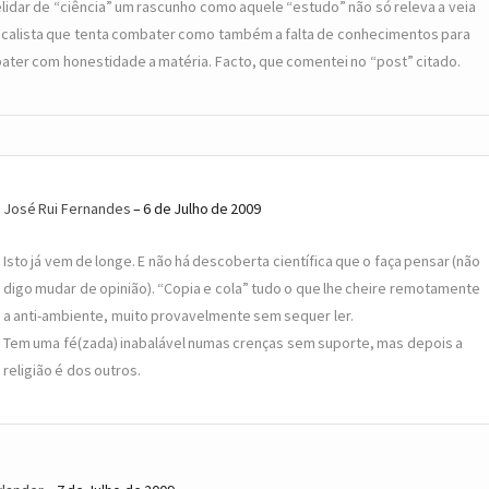
lidar de “ciência” um rascunho como aquele “estudo” não só releva a veia
icalista que tenta combater como também a falta de conhecimentos para
ater com honestidade a matéria. Facto, que comentei no “post” citado.
José Rui Fernandes
6 de Julho de 2009
Isto já vem de longe. E não há descoberta científica que o faça pensar (não
digo mudar de opinião). “Copia e cola” tudo o que lhe cheire remotamente
a anti-ambiente, muito provavelmente sem sequer ler.
Tem uma fé(zada) inabalável numas crenças sem suporte, mas depois a
religião é dos outros.