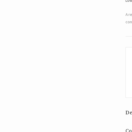
Low
A r
con
De
Co