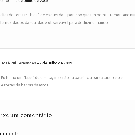
lander
7 de Julho de 2009
ealidade tem um “bias” de esquerda. E por isso que um bom ultramontano n
fia nos dados da realidade observavel para deduzir o mundo.
José Rui Fernandes
7 de Julho de 2009
Eu tenho um “bias” de direita, mas não há paciência para aturar estes
estetas da bacorada atroz.
ixe um comentário
mment