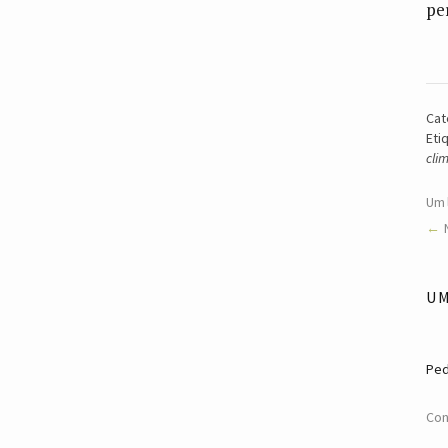
pe
Cat
Eti
cli
Um 
U
Pe
Con