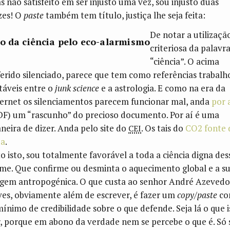
s não satisfeito em ser injusto uma vez, sou injusto duas
zes! O
paste
também tem título, justiça lhe seja feita:
De notar a utilizaçã
o da ciência pelo eco-alarmismo
criteriosa da palavr
“ciência”. O acima
ferido silenciado, parece que tem como referências trabalh
táveis entre o
junk science
e a astrologia. E como na era da
ternet os silenciamentos parecem funcionar mal, anda
por 
DF) um “rascunho” do precioso documento. Por aí é uma
cei
neira de dizer. Anda pelo site do
. Os tais do
CO2 fonte 
da
.
to isto, sou totalmente favorável a toda a ciência digna des
me. Que confirme ou desminta o aquecimento global e a s
igem antropogénica. O que custa ao senhor André Azevedo
ves, obviamente além de escrever, é fazer um
copy/paste
co
mínimo de credibilidade sobre o que defende. Seja lá o que i
r, porque em abono da verdade nem se percebe o que é. Só 