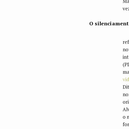
Ma
ve
O silenciament
re
no
in
(P
ma
vi
Di
no
or
Al
o 
fo