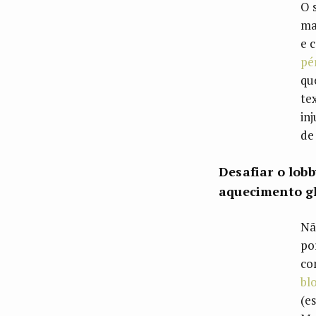
O 
ma
e 
pé
qu
te
in
d
Desafiar o lobb
aquecimento gl
Nã
po
co
bl
(e