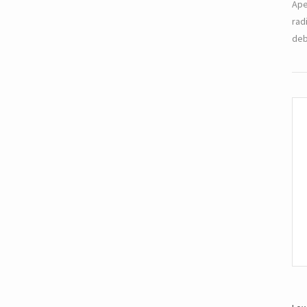
Ape
rad
deb