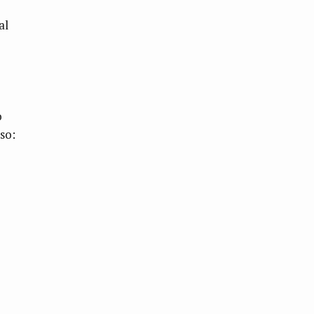
al
o
so: