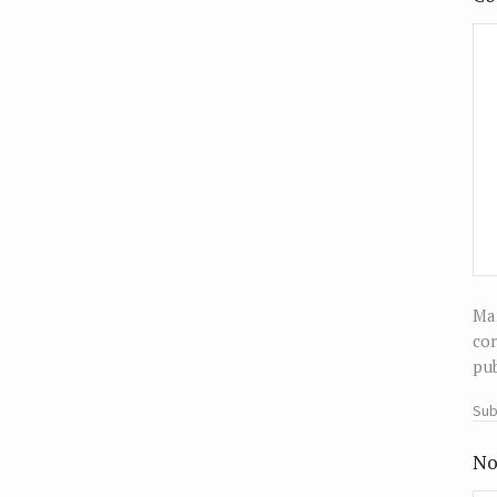
Man
cor
pub
Sub
No