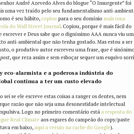
senhor André Azevedo Alves do blogue “O Insurgente” foi
is uma vez traído pelo seu fundamentalismo anti-ambient
como é seu hábito,
copiou
para o seu domínio
mais uma
rola do Wall Street Journal
. Copiou, porque é mais fácil do
e escrever e Deus sabe que o digníssimo AAA nunca viu um
xto anti-ambiental que não tenha gostado. Mas estou a ser
justo, o produtivo autor escreveu uma frase, que é sinónim
e
post
, que reza assim e sem esboçar sequer um esquivo sorri
y eco-alarmista e a poderosa indústria do
obal continua a ter um custo elevado
o sei se ele escreve estas coisas a ranger os dentes, nem
rque razão que não seja uma desonestidade intelectual
mpulsiva. Logo no primeiro comentário está
a resposta do
ogue Real Climate
aos esgares do campeão do copy/paste
stava em baixo,
aqui a versão na cache do Google
).