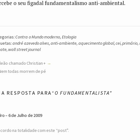
rcebe o seu figadal fundamentalismo anti-ambiental.
egorias:
Contra o Mundo moderno
,
Etologia
quetas:
andré azevedo alves
,
anti-ambiente
,
aquecimento global
,
cei
,
primário
,
mate
,
wall street journal
leão chamado Christian +
Nem todas morrem de pé
MA RESPOSTA PARA
“O FUNDAMENTALISTA”
dro
6 de Julho de 2009
cordo na totalidade com este “post”.