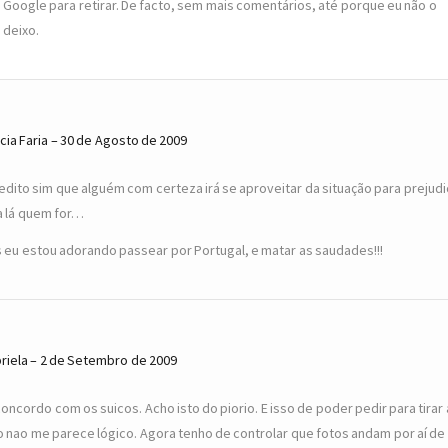
Google para retirar. De facto, sem mais comentários, até porque eu não o
deixo.
cia Faria
30 de Agosto de 2009
edito sim que alguém com certeza irá se aproveitar da situação para prejudi
a lá quem for…
 eu estou adorando passear por Portugal, e matar as saudades!!!
riela
2 de Setembro de 2009
concordo com os suicos. Acho isto do piorio. E isso de poder pedir para tirar 
o nao me parece lógico. Agora tenho de controlar que fotos andam por aí de