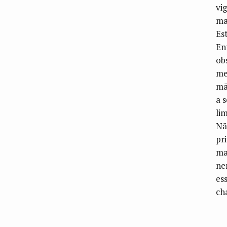
vi
ma
Es
En
ob
me
mã
a 
li
Nã
pr
ma
ne
es
ch