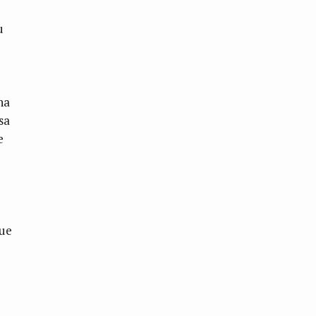
u
ha
sa
e
que