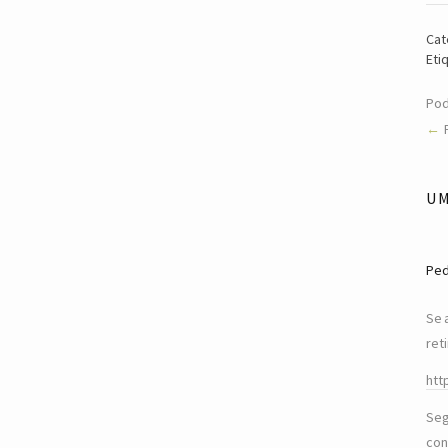
Cat
Eti
Pod
U
Pe
Se 
ret
htt
Seg
con