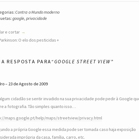
egorias:
Contra o Mundo moderno
quetas:
google
,
privacidade
ar e cortar
Parkinson: O elo dos pesticidas +
MA RESPOSTA PARA
“GOOGLE STREET VIEW”
dro
23 de Agosto de 2009
algum cidadão se sentir invadido na sua privacidade pode pedir à Google qu
ire a fotografia. Tão simples quanto isso…
p://maps.google.pt/help/maps/streetview/privacy.html
undo a própria Google essa medida pode ser tomada caso haja exposição
siderada imprópria da casa, família, carro, etc.