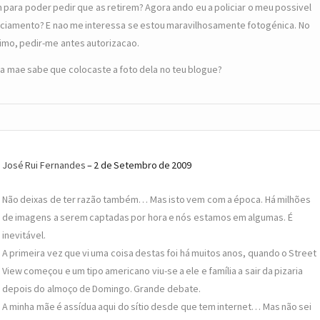
 para poder pedir que as retirem? Agora ando eu a policiar o meu possivel
iciamento? E nao me interessa se estou maravilhosamente fotogénica. No
imo, pedir-me antes autorizacao.
ua mae sabe que colocaste a foto dela no teu blogue?
José Rui Fernandes
2 de Setembro de 2009
Não deixas de ter razão também… Mas isto vem com a época. Há milhões
de imagens a serem captadas por hora e nós estamos em algumas. É
inevitável.
A primeira vez que vi uma coisa destas foi há muitos anos, quando o Street
View começou e um tipo americano viu-se a ele e família a sair da pizaria
depois do almoço de Domingo. Grande debate.
A minha mãe é assídua aqui do sítio desde que tem internet… Mas não sei