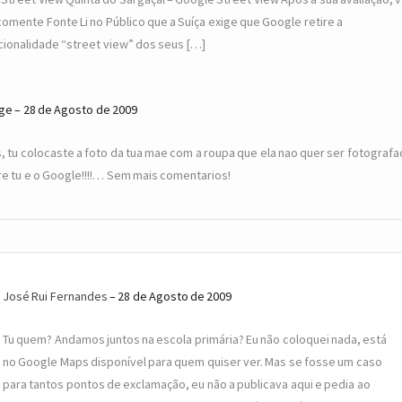
comente Fonte Li no Público que a Suíça exige que Google retire a
cionalidade “street view” dos seus […]
ge
28 de Agosto de 2009
, tu colocaste a foto da tua mae com a roupa que ela nao quer ser fotografa
re tu e o Google!!!!… Sem mais comentarios!
José Rui Fernandes
28 de Agosto de 2009
Tu quem? Andamos juntos na escola primária? Eu não coloquei nada, está
no Google Maps disponível para quem quiser ver. Mas se fosse um caso
para tantos pontos de exclamação, eu não a publicava aqui e pedia ao