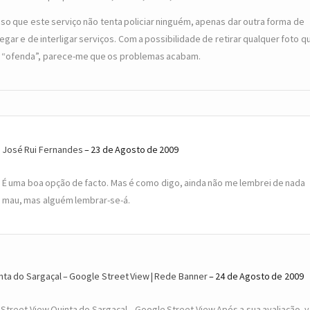
so que este serviço não tenta policiar ninguém, apenas dar outra forma de
egar e de interligar serviços. Com a possibilidade de retirar qualquer foto q
 “ofenda”, parece-me que os problemas acabam.
José Rui Fernandes
23 de Agosto de 2009
É uma boa opção de facto. Mas é como digo, ainda não me lembrei de nada
mau, mas alguém lembrar-se-á.
nta do Sargaçal – Google Street View | Rede Banner
24 de Agosto de 2009
 Street View Quinta do Sargaçal – Google Street View Após a sua avaliação, 