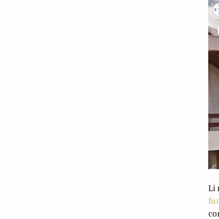
Li
fu
co