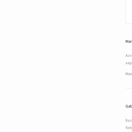
Mar
Acr
sej
Mas
Gab
Eu 
fot