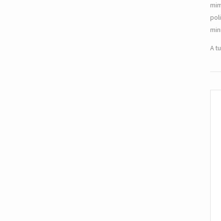
mim
pol
min
A t