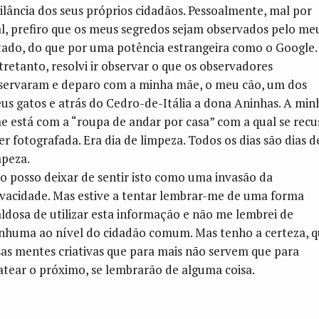
gilância dos seus próprios cidadãos. Pessoalmente, mal por
l, prefiro que os meus segredos sejam observados pelo me
tado, do que por uma potência estrangeira como o Google.
tretanto, resolvi ir observar o que os observadores
servaram e deparo com a minha mãe, o meu cão, um dos
us gatos e atrás do Cedro-de-Itália a dona Aninhas. A min
e está com a “roupa de andar por casa” com a qual se recu
ser fotografada. Era dia de limpeza. Todos os dias são dias d
mpeza.
o posso deixar de sentir isto como uma invasão da
ivacidade. Mas estive a tentar lembrar-me de uma forma
ldosa de utilizar esta informação e não me lembrei de
nhuma ao nível do cidadão comum. Mas tenho a certeza, 
sas mentes criativas que para mais não servem que para
atear o próximo, se lembrarão de alguma coisa.