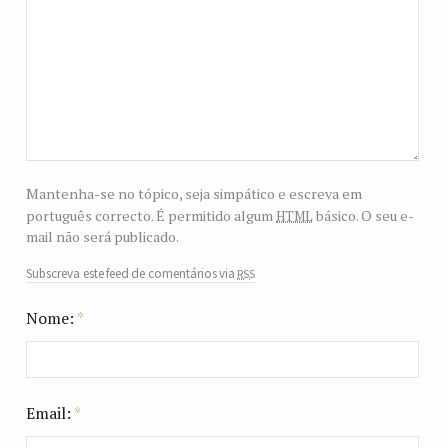
Mantenha-se no tópico, seja simpático e escreva em
html
português correcto. É permitido algum
básico. O seu e-
mail não será publicado.
rss
Subscreva este feed de comentários via
Nome:
*
Email:
*