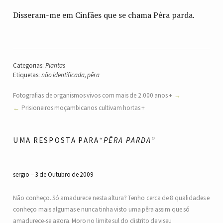
Disseram-me em Cinfães que se chama Pêra parda.
Categorias:
Plantas
Etiquetas:
não identificada
,
pêra
Fotografias de organismos vivos com mais de 2.000 anos +
Prisioneiros moçambicanos cultivam hortas +
UMA RESPOSTA PARA
“PÊRA PARDA”
sergio
3 de Outubro de 2009
Não conheço. Só amadurece nesta altura? Tenho cerca de 8 qualidades e
conheço mais algumas e nunca tinha visto uma pêra assim que só
amadurece-se agora. Moro no limite sul do distrito de viseu