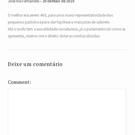
José Rui Fernandes
30 de Maio de 2010
O melhor era serem 460, para uma maior representatividade dos
pequenos partidos e para dar hipótese a mais jotas de subirem.
Até o mofo tem a sua utilidade na natureza, já o parlamento tal como se
apresenta, reservo-me o direito de ter as minhas dúvidas.
Deixe um comentário
Comment