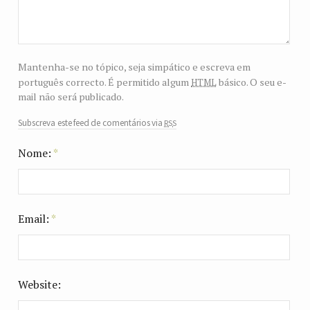
Mantenha-se no tópico, seja simpático e escreva em
html
português correcto. É permitido algum
básico. O seu e-
mail não será publicado.
rss
Subscreva este feed de comentários via
Nome:
*
Email:
*
Website: