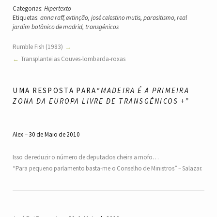
Categorias:
Hipertexto
Etiquetas:
anna raff
,
extinção
,
josé celestino mutis
,
parasitismo
,
real
jardim botânico de madrid
,
transgénicos
Rumble Fish (1983)
Transplantei as Couves-lombarda-roxas
UMA RESPOSTA PARA
“MADEIRA É A PRIMEIRA
ZONA DA EUROPA LIVRE DE TRANSGÉNICOS +”
Alex
30 de Maio de 2010
Isso de reduzir o número de deputados cheira a mofo…
“Para pequeno parlamento basta-me o Conselho de Ministros” – Salazar.